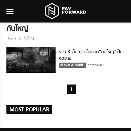
menu
ก้นใหญ่
Home
ก้นใหญ่
รวม 8 เอ็มวีสุดเซ็กซี่ที่มี“ก้นใหญ่”เป็น
จุดขาย
Movie & Music
nomad609
1
MOST POPULAR