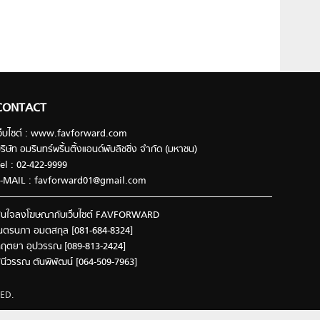
CONTACT
ว็บไซต์ : www.favforward.com
ริษัท อมรินทร์พริ้นติ้งแอนด์พับลิชชิ่ง จำกัด (มหาชน)
el : 02-422-9999
-MAIL :
favforward01@gmail.com
นใจลงโฆษณากับเว็บไซต์ FAVFORWARD
นตรนภา อมตสกุล [081-684-8324]
ฤตยา อุปวรรณ [089-813-2424]
ินีวรรณ ตันพิพัฒน์ [064-509-7963]
ED.