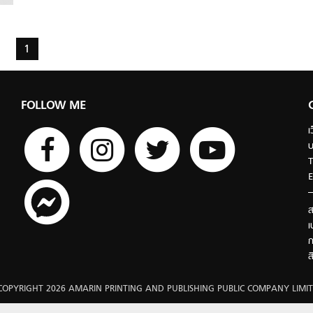
1
FOLLOW ME
เ
บ
T
E
ส
เ
ก
ส
COPYRIGHT 2026 AMARIN PRINTING AND PUBLISHING PUBLIC COMPANY LIMIT