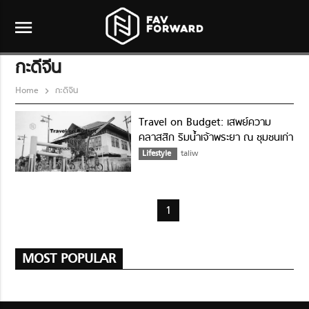
menu
กะดีจีน
Home
กะดีจีน
Travel on Budget: เสพย์ความ
คลาสสิก ริมน้ำเจ้าพระยา ณ ชุมชนเก่า
“กุฎีจีน”
Lifestyle
taliw
1
MOST POPULAR