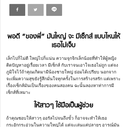
พอดี “ของพี่” มันใหญ่ จะ มีเซ็กส์ แบบไหนให้
เธอไม่เจ็บ
เล็กไปก็ไม่ดี ใหญ่ไปก็แน่น ความจุกจิกเล็กน้อยที่ทำให้ผู้หญิง
ติดปัญหาอยู่เรื่อยเวลา มีเซ็กส์ กับเราจนเอาใจเธอไม่ถูก แต่จง
ภูมิใจไว้ถ้าคุณเกิดมามีน้องชายใหญ่ ย่อมได้เปรียบ นอกจาก
จะเพิ่มความสุขยังรู้สึกมั่นใจทุกครั้งในการสร้างรสรัก แต่เพราะ
เรื่องเซ็กส์มันเป็นเรื่องของคนสองคน ฉะนั้นลองหาท่าการมี
เซ็กส์ที่เหมาะ
ให้สาวๆ ใช้มือเป็นผู้ช่วย
ถ้าคุณชอบให้สาวๆ ออรัลไปจนถึงขั้ว ก็อาจจะทำให้เธอ
กระอักกระอ่วนในความใหญ่ได้ แต่จะเล่นแค่ปลายๆ อารณ์มัน