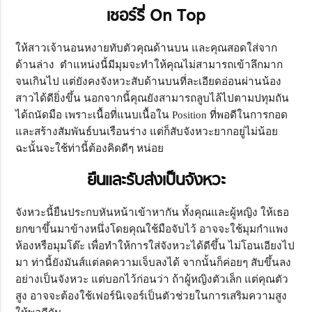
เชอร์รี่ On Top
ให้สาวเจ้านอนหงายทับตัวคุณด้านบน และคุณสอดใส่จาก
ด้านล่าง ตำแหน่งนี้มีมุมจะทำให้คุณไม่สามารถเข้าลึกมาก
จนเกินไป แต่ยังคงจังหวะสับด้านบนที่ละเอียดอ่อนผ่านน้อง
สาวได้ดียิ่งขึ้น นอกจากนี้คุณยังสามารถลูบไล้ไปตามปทุมถัน
ได้ถนัดมือ เพราะเนื้อที่แนบเนื้อใน Position ที่พอดีในการกอด
และสร้างสัมพันธ์บนเรือนร่าง แต่ก็สับจังหวะยากอยู่ไม่น้อย
ฉะนั้นจะใช้ท่านี้ต้องคิดดีๆ หน่อย
ยืนและรับส่งเป็นจังหวะ
จังหวะนี้ยืนประกบหันหน้าเข้าหากัน ทั้งคุณและผู้หญิง ให้เธอ
ยกขาขึ้นมาข้างหนึ่งโดยคุณใช้มือจับไว้ อาจจะใช้มุมกำแพง
ห้องหรือมุมโต๊ะ เพื่อทำให้การใส่จังหวะได้ดีขึ้น ไม่โอนเอียงไป
มา ท่านี้ยังมันส์แต่ลดความเจ็บลงได้ จากนั้นก็ค่อยๆ สับขึ้นลง
อย่างเป็นจังหวะ แต่บอกไว้ก่อนว่า ถ้าผู้หญิงตัวเล็ก แต่คุณตัว
สูง อาจจะต้องใช้เฟอร์นิเจอร์เป็นตัวช่วยในการเสริมความสูง