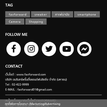
TAG
favforward
sneaker
คาเฟ่น่านั่ง
smartphone
Camera
Shopping
FOLLOW ME
CONTACT
เว็บไซต์ : www.favforward.com
บริษัท อมรินทร์พริ้นติ้งแอนด์พับลิชชิ่ง จำกัด (มหาชน)
Tel : 02-422-9999
E-MAIL :
favforward01@gmail.com
สนใจลงโฆษณากับเว็บไซต์ FAVFORWARD
คุกกี้เพื่อการโฆษณา (Marketing/Advertising
เนตรนภา อมตสกุล [081-684-8324]