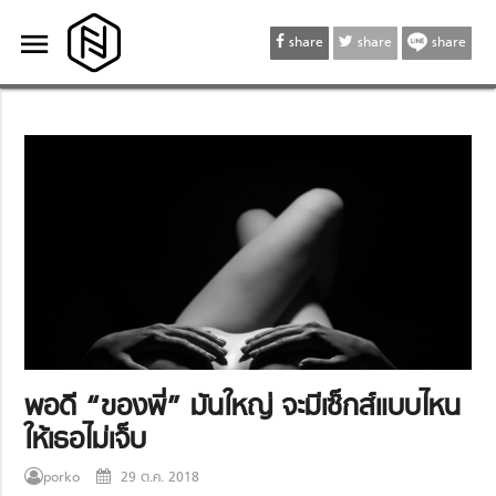
menu
menu
share
share
share
พอดี “ของพี่” มันใหญ่ จะมีเซ็กส์แบบไหน
ให้เธอไม่เจ็บ
porko
29 ต.ค. 2018