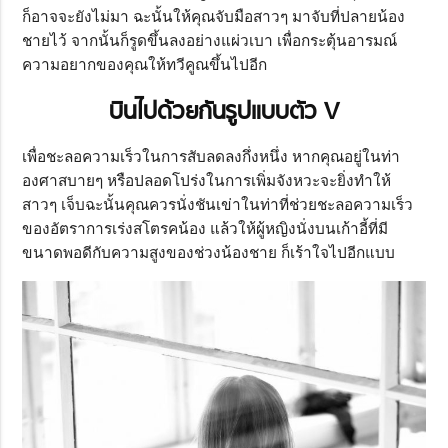
ก็อาจจะยังไม่มา ฉะนั้นให้คุณจับมือสาวๆ มาจับที่ปลายน้อง
ชายไว้ จากนั้นก็รูดขึ้นลงอย่างแผ่วเบา เพื่อกระตุ้นอารมณ์
ความอยากของคุณให้ทวีคูณขึ้นไปอีก
บินไปด้วยกันรูปแบบตัว V
เพื่อชะลอความเร็วในการสับลดลงกึ่งหนึ่ง หากคุณอยู่ในท่า
องศาสบายๆ หรือปลอดโปร่งในการเพิ่มจังหวะจะยิ่งทำให้
สาวๆ เจ็บฉะนั้นคุณควรนั่งชันเข่าในท่าที่ช่วยชะลอความเร็ว
ของอัตราการเร่งสโตรคน้อง แล้วให้ผู้หญิงนั่งบนเก้าอี้ที่มี
ขนาดพอดีกับความสูงของช่วงน้องชาย ก็เร้าใจไปอีกแบบ