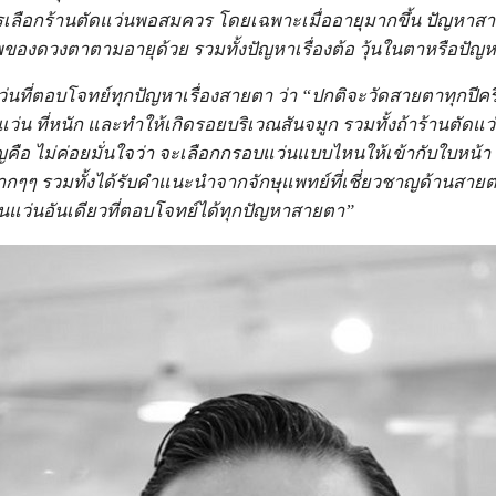
เลือกร้านตัดแว่นพอสมควร โดยเฉพาะเมื่ออายุมากขึ้น ปัญหาสายต
พของดวงตาตามอายุด้วย รวมทั้งปัญหาเรื่องต้อ วุ้นในตาหรือปัญหาต
่นที่ตอบโจทย์ทุกปัญหาเรื่องสายตา ว่า “ปกติจะวัดสายตาทุกปีครึ่
ที่หนัก และทำให้เกิดรอยบริเวณสันจมูก รวมทั้งถ้าร้านตัดแว่นที่
ือ ไม่ค่อยมั่นใจว่า จะเลือกกรอบแว่นแบบไหนให้เข้ากับใบหน้า แต
กๆๆ รวมทั้งได้รับคำแนะนำจากจักษุแพทย์ที่เชี่ยวชาญด้านสายตามาก
็นแว่นอันเดียวที่ตอบโจทย์ได้ทุกปัญหาสายตา”