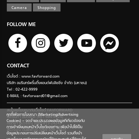
Camera
Shopping
FOLLOW ME
CONTACT
เว็บไซต์ : www.favforward.com
บริษัท อมรินทร์พริ้นติ้งแอนด์พับลิชชิ่ง จำกัด (มหาชน)
Tel : 02-422-9999
E-MAIL :
favforward01@gmail.com
สนใจลงโฆษณากับเว็บไซต์ FAVFORWARD
คุกกี้เพื่อการโฆษณา (Marketing/Advertising
เนตรนภา อมตสกุล [081-684-8324]
Cookies) – จดจำและประมวลผลข้อมูลที่เกี่ยวข้องกับ
กฤตยา อุปวรรณ [089-813-2424]
การเข้าเยี่ยมชมหน้าเว็บไซต์ของท่าน เพื่อนำไปใช้เป็น
สินีวรรณ ตันพิพัฒน์ [064-509-7963]
ข้อมูลประกอบการปรับเปลี่ยนหน้าเว็บไซต์ รวมถึงนำ