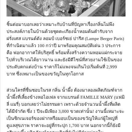
ชิ้นต่อมาบอกเลยว่าเหมาะกับบ้านที่ปัญหาเรื่องกลิ่นไม่พึง
ประสงค์ภายในบ้านด้วยชุดตะเกียงน้ำหอมต้นตำรับจาก
ฝรั่งเศส แบรนด์ดัง ลอมป์ เบอร์ชเย่ ปารีส (Lampe Berger Paris)
ที่กำเนิดมาแล้ว 100 กว่าปี มาพร้อมคุณสมบัติเด่น 3 ประการ
คือ ฟอกอากาศให้บริสุทธิ์ พร้อมทั้งสร้างความหอมแผ่กระจาย
ไปทั่วบริเวณได้ยาวนาน และยังมีดีไซน์ที่สวยงามใช้เป็นของ
ประดับตกแต่งบ้าน ราคาก็ไม่แพงจนเกินไปเริ่มต้นที่ 2,999
บาท ซึ่งเหมาะเป็นของขวัญในทุกโอกาส
ส่วนใครที่ชื่นชอบในรส กลิ่น น้ำผึ้ง ต้องมาลองผลิตภัณฑ์จาก
น้ำผึ้งที่เลี้ยงข้างหอไอเฟล จากแบรนด์ FAMILLE MARY (แฟมิ
ลี่ แมรี่) บอกเลยว่าไม่ธรรมดา เพราะด้วยจำนวนน้ำผึ้งที่ผลิต
ได้มีจำกัด ซึ่ง 1 ปีจะมีเพียง 3,000 ขวดเท่านั้น! งานนี้เหมาะจะ
เป็นซิกเนเจอร์ของฝากหรือมอบเป็นของขวัญให้แก่ผู้ใหญ่ที่
ดูแลสุขภาพ ราคาจะอยู่ที่กระปุก 1,700 บาท นอกจากนี้ก็ยังมี