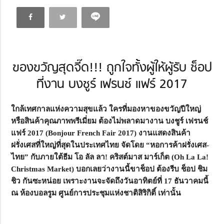
ของขวัญสุดจี๊ด!!! ถูกใจทั้งผู้ให้ผู้รับ ช็อป
ที่งาน บงชูร์ เฟรนช์ แฟร์ 2017
ใกล้เทศกาลแห่งความสุขแล้ว ใครที่มองหาของขวัญปีใหญ่
หรือสินค้าคุณภาพพรีเมี่ยม ต้องไม่พลาดมางาน บงชูร์ เฟรนช์
แฟร์ 2017 (Bonjour French Fair 2017) งานแสดงสินค้า
ฝรั่งเศสที่ใหญ่ที่สุดในประเทศไทย จัดโดย “หอการค้าฝรั่งเศส-
ไทย” กับภายใต้ธีม โอ ลัล ลา! คริสต์มาส มาร์เก็ต (Oh La La!
Christmas Market) บอกเลยว่างานนี้ขาช็อป ต้องรีบ ช็อป ชิม
ชิว กันซะหน่อย เพราะงานจะจัดถึงวันอาทิตย์ที่ 17 ธันวาคมนี้
ณ ห้องบอลรูม ศูนย์การประชุมแห่งชาติสิริกิติ์ เท่านั้น