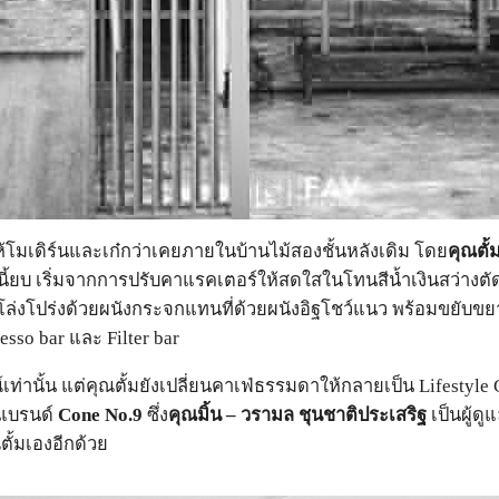
ห้โมเดิร์นและเก๋กว่าเคยภายในบ้านไม้สองชั้นหลังเดิม โดย
คุณตั้
นี้ยบ เริ่มจากการปรับคาแรคเตอร์ให้สดใสในโทนสีน้ำเงินสว่างต
่ให้โล่งโปร่งด้วยผนังกระจกแทนที่ด้วยผนังอิฐโชว์แนว พร้อมขยับข
esso bar และ Filter bar
ท่านั้น แต่คุณตั้มยังเปลี่ยนคาเฟ่ธรรมดาให้กลายเป็น Lifestyle 
กแบรนด์
Cone No.9
ซึ่ง
คุณมิ้น – วรามล ชุนชาติประเสริฐ
เป็นผู้ด
ตั้มเองอีกด้วย