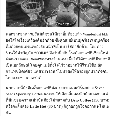
นอกจากอาหารบรันช์ที่ชวนให้เราอิ่มท้องแล้ว Wanderlust bkk
ยังใส่ใจเรื่องเครื่องดื่มอีกด้วย ซึ่งคุณเมย์เป็นผู้ครีเอทเมนูเครื่อง
ดื่มด้วยตนเองและยังรับหน้าที่เป็นบาริสต้าอีกด้วย โดยทาง
ร้านให้สำคัญกับ
“กาแฟ”
จึงจับมือกับโรงคั่วกาแฟที่เชียงใหม่
พัฒนา House Blendของทางร้านเอง เพื่อให้ได้กาแฟที่มีรสชาติ
เป็นเอกลักษณ์ โดยคุณเมย์ตั้งใจไว้ว่าอยากให้ร้านใช้เมล็ด
กาแฟชนิดเดียว แต่สามารถนำไปทำชงให้อร่อยถูกปากทั้งคน
ไทยและชาวต่างชาติ
นอกจากนี้ยังมีเมล็ดกาแฟที่ส่งตรงจากเมลเบิร์นอย่าง Seven
Seeds Specialty Coffee Roaste ให้เลือกลิ้มลองอีกด้วย คอกาแฟ
ที่ชื่นชอบความเข้มข้นต้องไม่พลาดกับ
Drip Coffee
(150 บาท)
หรือจะลิ้มลอง
Latte Hot
(80 บาท) ก็ถูกอกถูกใจคอกาแฟไม่แพ้
กัน