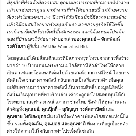
มีธุรกิจที่ทำแล้วมีความสุข คุณแม่สามารถเกษียณจากที่ทำงาน
แล้วมาช่วยเราดูแล มาทำงานที่ทำให้เขาแฮปปี้ แต่ด้วยความ
ที่เราทำโฮสเทลมา 3-4 ปี เราได้รับฟีดแบ็กที่ดีจากคนรอบข้าง
แล้วก็มีคนสนใจอยากร่วมทุนกับเรา มาขยายธุรกิจให้โตขึ้น
เราก็เลยเซ็ตอัพโปรเจ็คนี้ขึ้นที่กรุงเทพ และก็ต้องหยุดโปรเจ็ค
ของที่บ้านเอาไว้ก่อน”
คำบอกเล่าของ
คุณเมย์ – จักกพัฒน์
วงศ์โสภา
ผู้ริเริ่ม 2W และ Wanderlust Bkk
โดยคุณเมย์ได้เปลี่ยนตึกแถวที่มีสภาพทรุดโทรมจากการทิ้งร้าง
มากว่า 10 ปี บนถนนพระราม 4 ใกล้สถานีหัวลำโพงให้กลาย
เป็นคาเฟ่และโฮสเทลที่เต็มไปด้วยเสน่ห์จากการดีไซน์ โดยการ
ตัดสินใจเช่าอาคารหลังนี้ กลับกลายเป็นเรื่องราวดีๆ เมื่อคุณ
เมย์สืบทราบมาว่าอาคารหลังนี้เป็นกรรมสิทธิ์ของมูลนิธิหนึ่ง
ดังนั้นเงินทุกบาทที่ทางร้านจ่ายเช่าจะถูกส่งไปสมทบทุนให้กับ
โรงพยาบาลจุฬาลงกรณ์ สภากาชาดไทย ซึ่งทำให้หุ่นส่วนคน
สำคัญทั้ง
คุณเมย์
,
คุณปุ๊กกี้ – สุกัญญา วงศ์สถาปัตย์
และ
คุณชาย โตปิยะบุตร
มีแรงใจที่จะทำคาเฟ่และโฮสเทลแห่งนี้ยิ่ง
ขึ้น รวมทั้ง
คุณต้น, คุณบอย และคุณชาติ
ทีมงานที่อยู่เบื้องหลัง
ต่างให้ความใส่ใจกับการทำโปรเจ็คนี้เช่นกัน