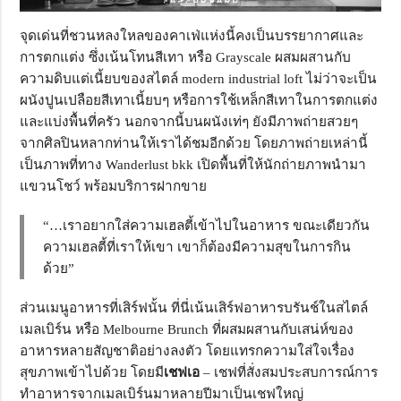
จุดเด่นที่ชวนหลงใหลของคาเฟ่แห่งนี้คงเป็นบรรยากาศและ
การตกแต่ง ซึ่งเน้นโทนสีเทา หรือ Grayscale ผสมผสานกับ
ความดิบแต่เนี้ยบของสไตล์ modern industrial loft ไม่ว่าจะเป็น
ผนังปูนเปลือยสีเทาเนี้ยบๆ หรือการใช้เหล็กสีเทาในการตกแต่ง
และแบ่งพื้นที่ครัว นอกจากนี้บนผนังเท่ๆ ยังมีภาพถ่ายสวยๆ
จากศิลปินหลากท่านให้เราได้ชมอีกด้วย โดยภาพถ่ายเหล่านี้
เป็นภาพที่ทาง Wanderlust bkk เปิดพื้นที่ให้นักถ่ายภาพนำมา
แขวนโชว์ พร้อมบริการฝากขาย
“…เราอยากใส่ความเฮลตี้เข้าไปในอาหาร ขณะเดียวกัน
ความเฮลตี้ที่เราให้เขา เขาก็ต้องมีความสุขในการกิน
ด้วย”
ส่วนเมนูอาหารที่เสิร์ฟนั้น ที่นี่เน้นเสิร์ฟอาหารบรันช์ในสไตล์
เมลเบิร์น หรือ Melbourne Brunch ที่ผสมผสานกับเสน่ห์ของ
อาหารหลายสัญชาติอย่างลงตัว โดยแทรกความใส่ใจเรื่อง
สุขภาพเข้าไปด้วย โดยมี
เชฟเอ
– เชฟที่สั่งสมประสบการณ์การ
ทำอาหารจากเมลเบิร์นมาหลายปีมาเป็นเชฟใหญ่