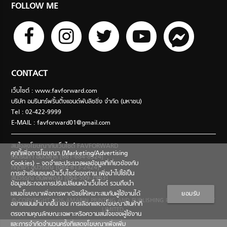
FOLLOW ME
CONTACT
เว็บไซต์ : www.favforward.com
บริษัท อมรินทร์พริ้นติ้งแอนด์พับลิชชิ่ง จำกัด (มหาชน)
Tel : 02-422-9999
E-MAIL :
favforward01@gmail.com
สนใจลงโฆษณากับเว็บไซต์ FAVFORWARD
คุกกี้เพื่อการโฆษณา (Marketing/Advertising
เนตรนภา อมตสกุล [081-684-8324]
Cookies) – จดจำและประมวลผลข้อมูลที่เกี่ยวข้องกับ
กฤตยา อุปวรรณ [089-813-2424]
การเข้าเยี่ยมชมหน้าเว็บไซต์ของท่าน เพื่อนำไปใช้เป็น
สินีวรรณ ตันพิพัฒน์ [064-509-7963]
ข้อมูลประกอบการปรับเปลี่ยนหน้าเว็บไซต์ รวมถึงนำ
เสนอโฆษณาเพื่อการพาณิชย์ให้เหมาะสมกับผู้ใช้งานได้
ยอมรับ
© COPYRIGHT 2026 AMARIN PRINTING AND PUBLISHING PUBLIC COMPANY
อย่างแม่นยำมากขึ้น เช่น การเลือกแสดงโฆษณาสินค้าที่
LIMITED.
ตรงตามคุณลักษณะเฉพาะหรือความสนใจของผู้ใช้งาน
และการจำกัดจำนวนครั้งที่แสดงโฆษณาเพื่อเพิ่ม