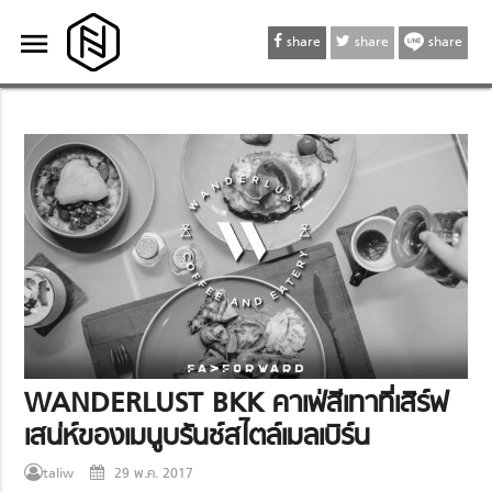
menu
menu
share
share
share
WANDERLUST BKK คาเฟ่สีเทาที่เสิร์ฟ
เสน่ห์ของเมนูบรันช์สไตล์เมลเบิร์น
taliw
29 พ.ค. 2017