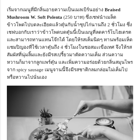
เริ่มจากเมนูที่มีกลิ่นอายความเป็นเมลเบิร์นอย่าง
Braised
Mushroom W. Soft Polenta
(250 บาท) ซึ่งเชฟนำเมล็ด
ข้าวโพดไปบดละเอียดแล้วตุ๋นกับน้ำซุปไก่นานถึง 2 ชั่วโมง ซึ่ง
เชฟบอกกับเราว่าข้าวโพดบดตุ๋นนี้เป็นเมนูที่ลดคาร์โบไฮเดรต
และสามารถทานแทนโจ๊กได้ โดยให้รสเค็มนิดๆ ทานพร้อมเห็ด
แชมปิญองที่ใช้เวลาตุ๋นถึง 4 ชั่วโมงในซอสมะเขือเทศ จึงให้รส
สัมผัสที่นุ่มลิ้มและยังมีรสเปรี้ยวมาตัดความเค็ม ส่วนความ
หวานก็มาจากลูกแพร์ตุ๋น และเพิ่มความอร่อยด้วยกลิ่นสมุนไพร
จาก spicy sausage เมนูจานนี้จึงมีรสชาติกลมกล่อมไม่เค็มไป
หรือหวานไปนั่นเอง