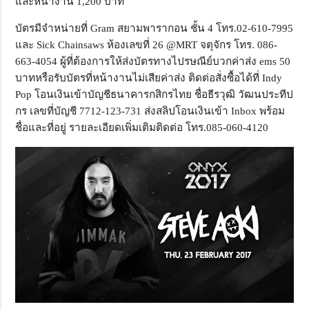
และหน้างาน 1,200 บาท
บัตรมีจำหน่ายที่ Gram สยามพารากอน ชั้น 4 โทร.02-610-7995
และ Sick Chainsaws ห้องเลขที่ 26 @MRT จตุจักร โทร. 086-
663-4054 ผู้ที่ต้องการให้ส่งบัตรทางไปรษณีย์บวกค่าส่ง ems 50
บาทหรือรับบัตรที่หน้างานไม่เสียค่าส่ง ติดต่อสั่งซื้อได้ที่ Indy
Pop โอนเงินเข้าบัญชีธนาคารกสิกรไทย ชื่อธีรวุฒิ วัฒนประทีป
กร เลขที่บัญชี 7712-123-731 ส่งสลิปโอนเงินเข้า Inbox พร้อม
ชื่อและที่อยู่ รายละเอียดเพิ่มเติมติดต่อ โทร.085-060-4120