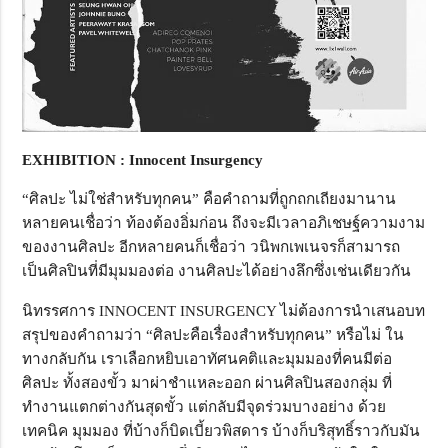
EXHIBITION : Innocent Insurgency
“ศิลปะ ไม่ใช่สำหรับทุกคน” คือคำถามที่ถูกถกเถียงมานาน
หลายคนเชื่อว่า ท้องต้องอิ่มก่อน ถึงจะมีเวลาอภิเชษฐ์ความงาม
ของงานศิลปะ อีกหลายคนก็เชื่อว่า วนิพกเพเนจรก็สามารถ
เป็นศิลปินที่มีมุมมองต่อ งานศิลปะได้อย่างลึกซึ่งเช่นเดียวกัน
นิทรรศการ INNOCENT INSURGENCY ไม่ต้องการนำเสนอบท
สรุปของคำถามว่า “ศิลปะคือเรื่องสำหรับทุกคน” หรือไม่ ใน
ทางกลับกัน เราเลือกหยิบเอาทัศนคติและมุมมองที่คนมีต่อ
ศิลปะ ทั้งสองขั้ว มาผ่าชำแหละออก ผ่านศิลปินสองกลุ่ม ที่
ทำงานแตกต่างกันสุดขั้ว แต่กลับมีจุดร่วมบางอย่าง ด้วย
เทคนิค มุมมอง ที่บ้างก็บิดเบี้ยวพิสดาร บ้างก็บริสุทธิ์ราวกับมัน