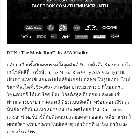
RUN : The Music Run™ by AIA Vitality
กลับมาอีกครั้งกับมหกรรมวิ่งสุดมันส์ “เดอะมิวสิค รัน บาย เอไอ
เอ ไวทัลลิตี้” ครั้งที่ 3 (The Music Run™ by AIA Vitality) บน
เส้นทางแห่งเสียงดนตรีสไตล์อินเตอร์แอคทีฟ ในรูปแบบ “ไนท์
รัน” ที่จะได้ทั้งวิ่ง-เต้น- เล่น-ร้อง บนระยะทาง 5 กิโลเมตร 5
โซนดนตรี ได้แก่ ร็อค ป๊อป โอลด์สคูล ฮิปฮอป และแดนซ์
ท่ามกลางบรรยากาศแสงสีเสียงแบบจัดเต็ม พร้อมคอนเสิร์ตสุด
มันส์จากศิลปินแนวหน้าของประเทศไทยอย่าง “Getsunova”
และอาฟเตอร์ปาร์ตี้กับดีเจหนุ่มสุดฮ็อตจากออสเตรเลีย “แซม วิ
ทเทอร์ส” พร้อมกระทบไหล่เหล่าซุปตาร์ อาทิ นาวิน ต้าร์ และ
เต้ย จรินทร์พร