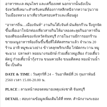
อาหารทะเล สมุนไพร และเครื่องเทศ นอกจากนั้นยังเป็น
จังหวัดที่เหมาะสำหรับคนที่ต้องการหลีกหนีจากความวุ่นวาย
ในเมืองหลวง มาเที่ยวกับครอบครัวและเพื่อนฝูง
“อาหารถิ่น…เมืองจันท์” งานกินโต๊ะจันท์ มันส์ยกก๊วน จึงถูกจัด
ขึ้นเพื่อเอาใจนักท่องเที่ยวสายกินให้มาลองตะลุยกินอาหารถิ่น
ของดีของเด็ดของจังหวัดจันทบุรี ภายในงานมีการออกร้าน
ขายเมนูอาหารท้องถิ่นขึ้นชื่อที่ได้คัดสรรมาแล้ว จำนวน 20
ร้าน อาทิ หมูชะมวงย่าง ข้าวคลุกพริกเกลือ ไก่ผัดกระวาน หมู
ชะมวง ปลาพล่า หอยนางรมยักษ์ ก๋วยเตี๋ยวหมูเลียง ก๋วยเตี๋ยว
ผัดปู ก๋วยเตี๋ยวน้ำกุ้งรวน ขนมควยลิง ขนมติดคอ ทองม้วนน้ำ
จิ้ม เป็นต้น
DATE & TIME :
วันศุกร์ที่ 24 – วันอาทิตย์ที่ 26 กุมภาพันธ์
2560 เวลา 15.00-20.00 น.
PLACE :
ลานหน้าหอจดหมายเหตุแห่งชาติ จันทบุรี
DETAIL :
สอบถามข้อมูลเพิ่มเติมได้ที่ ททท. สำนักงานระยอง