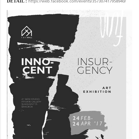
DETAIL :
https://web.facebook.com/events/357307417958940/