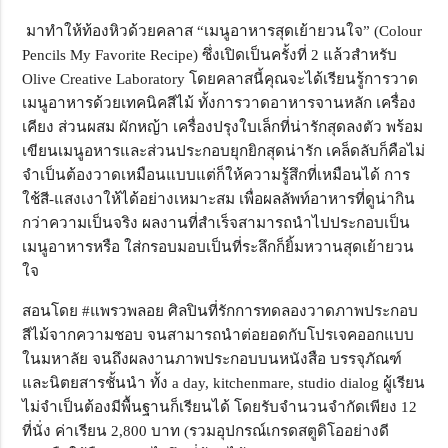
มาทำให้ท้องหิวด้วยคลาส “เมนูอาหารสุดเย้ายวนใจ” (Colour
Pencils My Favorite Recipe) ซึ่งเปิดเป็นครั้งที่ 2 แล้วสำหรับ
Olive Creative Laboratory โดยคลาสนี้คุณจะได้เรียนรู้การวาด
เมนูอาหารด้วยเทคนิคสีไม้ ทั้งการวาดอาหารจานหลัก เครื่อง
เคียง ส่วนผสม ผักหญ้า เครื่องปรุงใบเล็กที่น่ารักสุดลงตัว พร้อม
เขียนเมนูอหารและส่วนประกอบยุกยิกสุดน่ารัก เคล็ดลับก็คือไม่
จำเป็นต้องวาดเหมือนแบบแต่ก็ให้ความรู้สึกที่เหมือนได้ การ
ใช้สี-แสงเงาให้ได้อย่างเหมาะสม เพื่อผลลัพท์อาหารที่ดูน่ากิน
กว่าความเป็นจริง ผลงานที่สำเร็จสามารถนำไปประกอบเป็น
เมนูอาหารหรือ ใส่กรอบมอบเป็นที่ระลึกก็ยิ้มหวานสุดเย้ายวน
ใจ
สอนโดย #แพรวพลอย ศิลปินที่รักการทดลองวาดภาพประกอบ
สีไม้จากความชอบ จนสามารถนำต่อยอดกับโปรเจคออกแบบ
ในมหาลัย จนถึงผลงานภาพประกอบบนหนังสือ บรรจุภัณฑ์
และนิตยสารชั้นนำ ทั้ง a day, kitchenmare, studio dialog ผู้เรียน
ไม่จำเป็นต้องมีพื้นฐานก็เรียนได้ โดยรับจำนวนจำกัดเพียง 12
ที่นั่ง ค่าเรียน 2,800 บาท (รวมอุปกรณ์เกรดสตูดิโออย่างดี