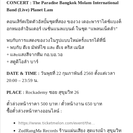
CONCERT : The Paradise Bangkok Molam International
Band (Live) Planet Lam
คอนเสิร์ตเปิดตัวอัลบั้มชุดที่สอง ของวง เดอะพาราไดช์แบงค็
อกหมอลำอินเตอร์ เนชั่นแนลแบนด์ ในชุด “แพลนเน็ตลำ”
พบกับการแสดงของวงในรูปแบบใหม่ครั้งแรกได้ที่นี่
+ พบกับ ดีเจ มัฟท์ไซ และ ดีเจ คริส เมนิส
+ และแสงสีจากทีม กอ.บอ.วอ
+ สตูดิโอลำ บาร์
DATE & TIME :
วันพุธที่ 22 กุมภาพันธ์ 2560 ตั้งแต่เวลา
20:00 – 23:59 น.
PLACE :
Rockademy ซอย สุขุมวิท 26
ตั๋วล่วงหน้าราคา 500 บาท / ตั๋วหน้างาน 650 บาท
ซื้อตั๋วล่วงหน้าทางออนไลน์ :
https://www.ticketmelon.com/event/the…
ZudRangMa Records ร้านแผ่นเสียง สุดแรงม้า สุขุมวิท