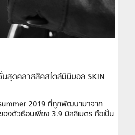
ั่นสุดคลาสสิคสไตล์มินิมอล SKIN
g/summer 2019 ที่ถูกพัฒนามาจาก
งตัวเรือนเพียง 3.9 มิลลิเมตร ถือเป็น