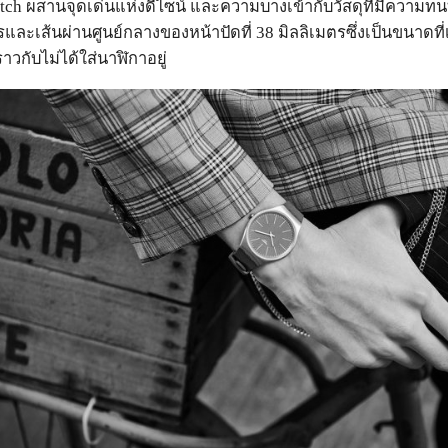
ch ผสานจุดเด่นแห่งดีไซน์ และความบางเข้ากับวัสดุที่มีความทนทา
และเส้นผ่านศูนย์กลางของหน้าปัดที่ 38 มิลลิเมตรซึ่งเป็นขนาดที
วกับไม่ได้ใส่นาฬิกาอยู่