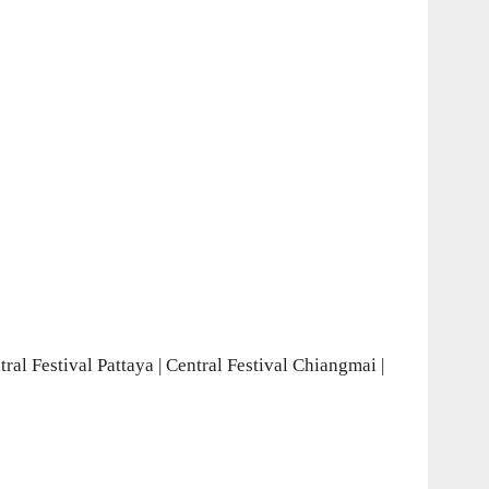
al Festival Pattaya | Central Festival Chiangmai |