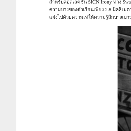
สำหรับคอลเลคชั่น SKIN Irony ทาง Swat
ความบางของตัวเรือนเพียง 5.8 มิลลิเมตร
แฝงไปด้วยความเท่ให้ความรู้สึกบางเบารา