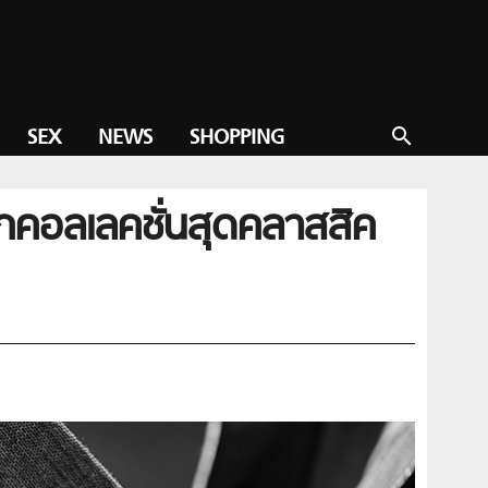
SEX
NEWS
SHOPPING
search
ากคอลเลคชั่นสุดคลาสสิค