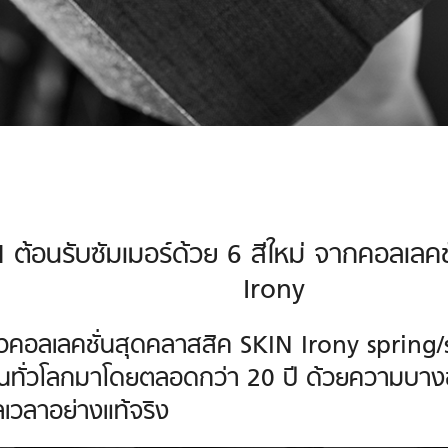
้อนรับซัมเมอร์ด้วย 6 สีใหม่ จากคอลเลคช
Irony
ตัวคอลเลคชั่นสุดคลาสสิค SKIN Irony sprin
นทั่วโลกมาโดยตลอดกว่า 20 ปี ด้วยความบางขอ
ลเวลาอย่างแท้จริง