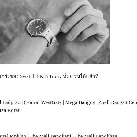
ร่งของ Swatch SKIN Irony ทั้ง 6 รุ่นได้แล้วที่
l Ladprao | Central WestGate | Mega Bangna | Zpell Rangsit Centr
laza Korat
ntral Pinklao | The Mall Bangkapi | The Mall Bangkhae