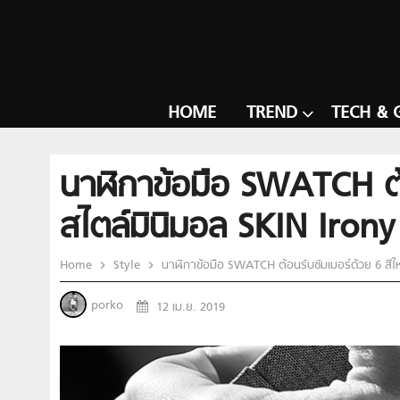
HOME
TREND
TECH & 
นาฬิกาข้อมือ SWATCH ต้อ
สไตล์มินิมอล SKIN Irony
Home
Style
นาฬิกาข้อมือ SWATCH ต้อนรับซัมเมอร์ด้วย 6 สีใ
porko
12 เม.ย. 2019