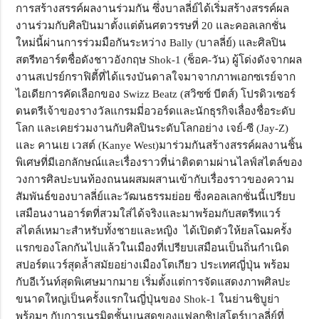
การสร้างสรรค์ผลงานร่วมกัน ซึ่งบาลลี่ย์ได้เริ่มสร้างสรรค์ผล
งานร่วมกับศิลปินมาตั้งแต่ต้นศตวรรษที่ 20 และคอลเลกชั่น
ใหม่นี้ผ่านการร่วมมือกันระหว่าง Bally (บาลลี่ย์) และศิลปิน
สตรีทอาร์ตชื่อดังชาวอังกฤษ Shok-1 (ช็อค-วัน) ผู้โด่งดังจากผล
งานสเปรย์กราฟิตี้ที่ได้แรงบันดาลใจมาจากภาพเอกซเรย์จาก
ไอเดียการคัดเลือกของ Swizz Beatz (สวิซซ์ บีตส์) โปรดิวเซอร์
ดนตรีเจ้าของรางวัลแกรมมี่อวอร์ดและนักธุรกิจเลื่องชื่อระดับ
โลก และเคยร่วมงานกับศิลปินระดับโลกอย่าง เจย์-ซี (Jay-Z)
และ คานเย เวสต์ (Kanye West)มาร่วมกันสร้างสรรค์ผลงานชิ้น
พิเศษที่มีเอกลักษณ์และเรื่องราวที่น่าติดตามผ่านไลฟ์สไตล์ของ
วงการศิลปะบนท้องถนนผสมผสานเข้ากับเรื่องราวของความ
สัมพันธ์ของบาลลี่ย์และวัฒนธรรมย่อย ซึ่งคอลเลกชั่นนี้เปรียบ
เสมือนงานอาร์ตที่สวมใส่ได้จริงและมาพร้อมกับสตรีทแวร์
สไตล์เหมาะสำหรับทั้งชายและหญิง ได้เปิดตัวให้ยลโฉมครั้ง
แรกของโลกกันไปแล้วในเมืองที่เปรียบเสมือนเป็นถิ่นกำเนิด
สปอร์ตแวร์สุดล้ำสมัยอย่างเมืองโตเกียว ประเทศญี่ปุ่น พร้อม
กับอีเว้นท์สุดพิเศษมากมาย เริ่มตั้งแต่การจัดแสดงภาพศิลปะ
ขนาดใหญ่เป็นครั้งแรกในญี่ปุ่นของ Shok-1 ในย่านชิบูย่า
พร้อมๆ กับการเนรมิตชั้นบนสุดของแฟลกชิปสโตร์บาลลี่ย์ที่