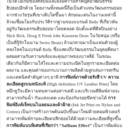
ในวีดีโอเกมของศิลปินและยังมีความสำคัญต่อวัฒนธรรม
ฮิปฮอปอีกด้วย โดยงานทั้งหมดนี้ถือเป็นตัวแทนวัฒนธรรมย่อย
จากช่วงวัยรุ่นที่เขาเติบโตขึ้นมา ลักษณะเด่นในงานเหล่านี้
ล้วนเชื่อมโยงกับประวัติรากฐานของแบรนด์ Bally ที่เกี่ยวพัน
อยู่กับวัฒนธรรมฮิปฮอปมาโดยตลอด นับตั้งแต่ที่ศิลปินอย่าง
Slick Rick, Doug E Fresh และ Kasseem Dean ในวัยหนุ่ม (หรือ
เป็นที่รู้จักในนาม Swizz Beatz) ล้วนกลายมาเป็นแฟนตัวยงผู้
หลงใหลในแบรนด์ Bally ซึ่งแสดงถึงวัฒนธรรมในยุคอดีตมา
ผสมผสานกับความขลังและคุณภาพของบาลลี่ย์ ในขณะ
เดียวกันก็มีความใส่ใจและความประณีตในทุกรายละเอียดต่อ
ผลงาน และคุณค่าของกระบวนการผลิตด้วยลูกเล่นการสกรีน
และเทคนิคสำคัญต่างๆ อาทิ
การพิมพ์ภาพด้วยรังสี
UV ความ
ละเอียดสูงบนหนังแท้
(High definition UV Leather Print) โดย
หมึกยูวีจะมีความทนทานต่อสารเคมี และบริเวณที่พิมพ์ลายจะ
สามารถกันน้ำ กันแสงแดด และป้องกันรอยขีดข่วนได้
การ
พิมพ์อิงค์เจ็ทบนไนลอนและผ้าฝ้าย
(Ink Jet Print on Nylon and
Cotton) เป็นการสร้างภาพต้นฉบับขึ้นมาใหม่ด้วยคอมพิวเตอร์
สามารถพิมพ์รายละเอียดปลีกย่อยได้ด้วยความละเอียดที่สูงขึ้น
การพิมพ์แบบพิเศษที่เรียกว่า
“Saffiano Effect”
เป็นการพิมพ์แบ