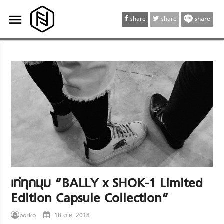
menu
menu
share
share
share
เท่ทุกมุม “BALLY x SHOK-1 Limited
Edition Capsule Collection”
porko
18 ต.ค. 2018