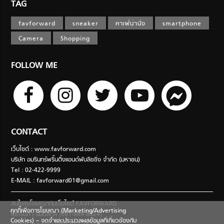
TAG
favforward
sneaker
คาเฟ่น่านั่ง
smartphone
Camera
Shopping
FOLLOW ME
CONTACT
เว็บไซต์ : www.favforward.com
บริษัท อมรินทร์พริ้นติ้งแอนด์พับลิชชิ่ง จำกัด (มหาชน)
Tel : 02-422-9999
E-MAIL :
favforward01@gmail.com
สนใจลงโฆษณากับเว็บไซต์ FAVFORWARD
คุกกี้เพื่อการโฆษณา (Marketing/Advertising
เนตรนภา อมตสกุล [081-684-8324]
Cookies) – จดจำและประมวลผลข้อมูลที่เกี่ยวข้องกับ