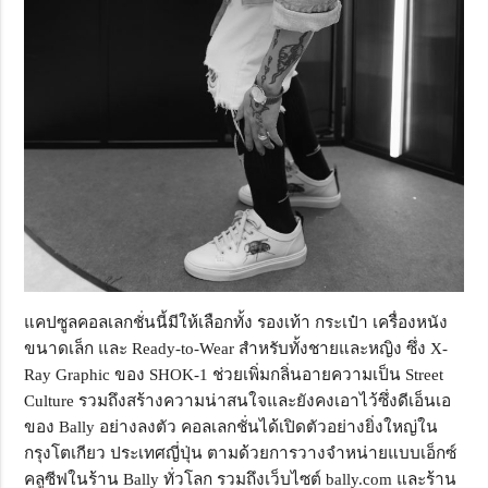
แคปซูลคอลเลกชั่นนี้มีให้เลือกทั้ง รองเท้า กระเป๋า เครื่องหนัง
ขนาดเล็ก และ Ready-to-Wear สำหรับทั้งชายและหญิง ซึ่ง X-
Ray Graphic ของ SHOK-1 ช่วยเพิ่มกลิ่นอายความเป็น Street
Culture รวมถึงสร้างความน่าสนใจและยังคงเอาไว้ซึ่งดีเอ็นเอ
ของ Bally อย่างลงตัว คอลเลกชั่นได้เปิดตัวอย่างยิ่งใหญ่ใน
กรุงโตเกียว ประเทศญี่ปุ่น ตามด้วยการวางจำหน่ายแบบเอ็กซ์
คลูซีฟในร้าน Bally ทั่วโลก รวมถึงเว็บไซต์ bally.com และร้าน