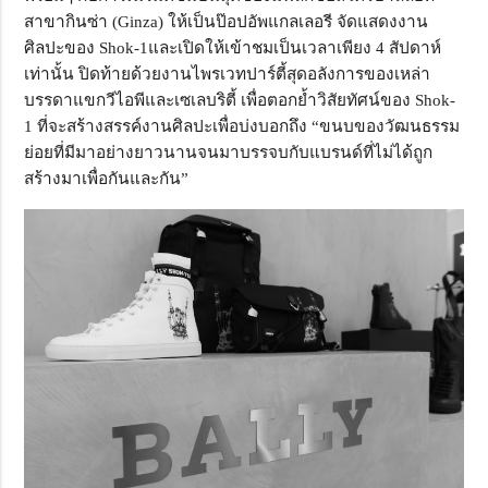
สาขากินซ่า (Ginza) ให้เป็นป๊อปอัพแกลเลอรี จัดแสดงงาน
ศิลปะของ Shok-1และเปิดให้เข้าชมเป็นเวลาเพียง 4 สัปดาห์
เท่านั้น ปิดท้ายด้วยงานไพรเวทปาร์ตี้สุดอลังการของเหล่า
บรรดาแขกวีไอพีและเซเลบริตี้ เพื่อตอกย้ำวิสัยทัศน์ของ Shok-
1 ที่จะสร้างสรรค์งานศิลปะเพื่อบ่งบอกถึง “ขนบของวัฒนธรรม
ย่อยที่มีมาอย่างยาวนานจนมาบรรจบกับแบรนด์ที่ไม่ได้ถูก
สร้างมาเพื่อกันและกัน”