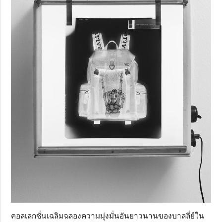
คอลเลกชั่นเฉลิมฉลองความมุ่งมั่นอันยาวนานของบาลลี่ย์ใน