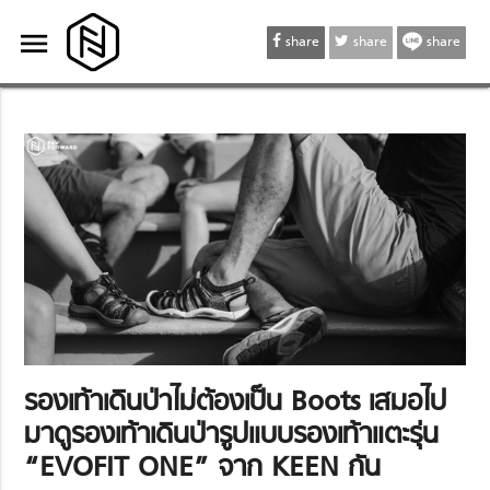
menu
menu
share
share
share
รองเท้าเดินป่าไม่ต้องเป็น Boots เสมอไป
มาดูรองเท้าเดินป่ารูปแบบรองเท้าแตะรุ่น
“EVOFIT ONE” จาก KEEN กัน