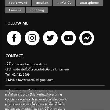
favforward
sneaker
คาเฟ่น่านั่ง
smartphone
Camera
Shopping
FOLLOW ME
CONTACT
เว็บไซต์ : www.favforward.com
บริษัท อมรินทร์พริ้นติ้งแอนด์พับลิชชิ่ง จำกัด (มหาชน)
Tel : 02-422-9999
E-MAIL :
favforward01@gmail.com
สนใจลงโฆษณากับเว็บไซต์ FAVFORWARD
คุกกี้เพื่อการโฆษณา (Marketing/Advertising
เนตรนภา อมตสกุล [081-684-8324]
Cookies) – จดจำและประมวลผลข้อมูลที่เกี่ยวข้องกับ
กฤตยา อุปวรรณ [089-813-2424]
การเข้าเยี่ยมชมหน้าเว็บไซต์ของท่าน เพื่อนำไปใช้เป็น
สินีวรรณ ตันพิพัฒน์ [064-509-7963]
ข้อมูลประกอบการปรับเปลี่ยนหน้าเว็บไซต์ รวมถึงนำ