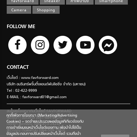
favforward
sneaker
คาเฟ่น่านั่ง
smartphone
Camera
Shopping
FOLLOW ME
CONTACT
เว็บไซต์ : www.favforward.com
บริษัท อมรินทร์พริ้นติ้งแอนด์พับลิชชิ่ง จำกัด (มหาชน)
Tel : 02-422-9999
E-MAIL :
favforward01@gmail.com
สนใจลงโฆษณากับเว็บไซต์ FAVFORWARD
คุกกี้เพื่อการโฆษณา (Marketing/Advertising
เนตรนภา อมตสกุล [081-684-8324]
Cookies) – จดจำและประมวลผลข้อมูลที่เกี่ยวข้องกับ
กฤตยา อุปวรรณ [089-813-2424]
การเข้าเยี่ยมชมหน้าเว็บไซต์ของท่าน เพื่อนำไปใช้เป็น
สินีวรรณ ตันพิพัฒน์ [064-509-7963]
ข้อมูลประกอบการปรับเปลี่ยนหน้าเว็บไซต์ รวมถึงนำ