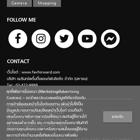
Camera
Shopping
FOLLOW ME
CONTACT
เว็บไซต์ : www.favforward.com
บริษัท อมรินทร์พริ้นติ้งแอนด์พับลิชชิ่ง จำกัด (มหาชน)
Tel : 02-422-9999
คุกกี้เพื่อการโฆษณา (Marketing/Advertising
E-MAIL :
favforward01@gmail.com
Cookies) – จดจำและประมวลผลข้อมูลที่เกี่ยวข้องกับ
การเข้าเยี่ยมชมหน้าเว็บไซต์ของท่าน เพื่อนำไปใช้เป็น
สนใจลงโฆษณากับเว็บไซต์ FAVFORWARD
ข้อมูลประกอบการปรับเปลี่ยนหน้าเว็บไซต์ รวมถึงนำ
เนตรนภา อมตสกุล [081-684-8324]
เสนอโฆษณาเพื่อการพาณิชย์ให้เหมาะสมกับผู้ใช้งานได้
ยอมรับ
กฤตยา อุปวรรณ [089-813-2424]
อย่างแม่นยำมากขึ้น เช่น การเลือกแสดงโฆษณาสินค้าที่
สินีวรรณ ตันพิพัฒน์ [064-509-7963]
ตรงตามคุณลักษณะเฉพาะหรือความสนใจของผู้ใช้งาน
และการจำกัดจำนวนครั้งที่แสดงโฆษณาเพื่อเพิ่ม
© COPYRIGHT 2026 AMARIN PRINTING AND PUBLISHING PUBLIC COMPANY