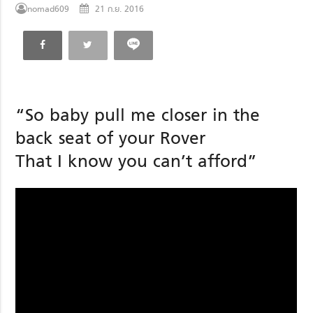
nomad609
21 ก.ย. 2016
“So baby pull me closer in the
back seat of your Rover
That I know you can’t afford”