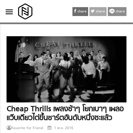
menu
menu
share
share
share
Cheap Thrills เพลงช้าๆ โยกเบาๆ เผลอ
แว๊บเดียวไต่ขึ้นชาร์ตอันดับหนึ่งซะแล้ว
Favorite for Friend
1 พ.ย. 2016