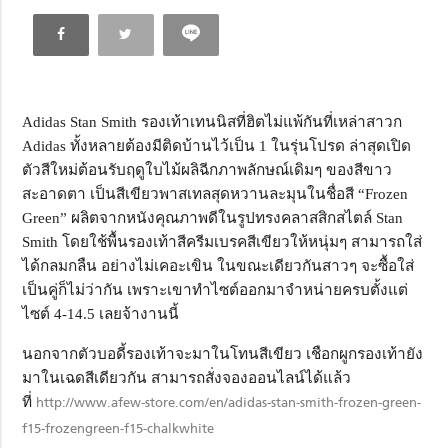
Adidas Stan Smith รองเท้าเทนนิสที่ฮิตไม่แพ้กันที่เหล่าสาวก
Adidas ทั้งหลายต้องมีติดบ้านไว้เป็น 1 ในรุ่นโปรด ล่าสุดเปิด
ตัวสีใหม่ต้อนรับฤดูใบไม้ผลิฉีกภาพลักษณ์เดิมๆ ของสีขาว
สะอาดตา เป็นสีเขียวพาสเทลสุดหวานละมุนในชื่อสี “Frozen
Green” ผลิตจากหนังคุณภาพดีในรูปทรงคลาสสิกสไตล์ Stan
Smith โดยใช้พื้นรองเท้าสีครีมเบรคสีเขียวให้หนุ่มๆ สามารถใส่
ได้กลมกลืน อย่างไม่เคอะเขิน ในขณะเดียวกันสาวๆ จะซื้อใส่
เป็นคู่ก็ไม่ว่ากัน เพราะเขาทำไซต์ออกมาจำหน่ายครบตั้งแต่
ไซต์ 4-14.5 เลยจ้างานนี้
นอกจากตัวบอดี้รองเท้าจะมาในโทนสีเขียว เชือกผูกรองเท้ายัง
มาในเฉดสีเดียวกัน สามารถสั่งจองออนไลน์ได้แล้ว
ที่
http://www.afew-store.com/en/adidas-stan-smith-frozen-green-
f15-frozengreen-f15-chalkwhite