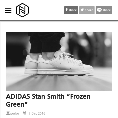
menu
menu
share
share
share
ADIDAS Stan Smith “Frozen
Green”
porko
7 มี.ค. 2016