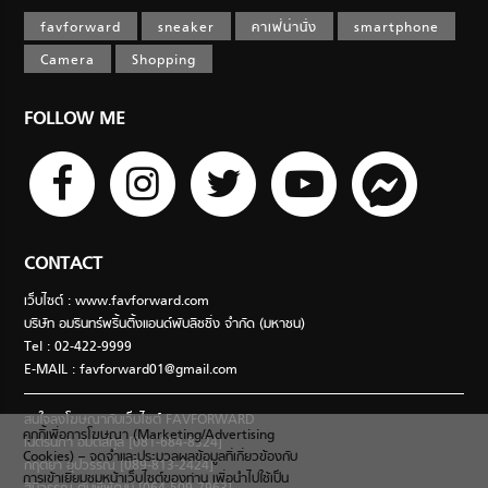
favforward
sneaker
คาเฟ่น่านั่ง
smartphone
Camera
Shopping
FOLLOW ME
CONTACT
เว็บไซต์ : www.favforward.com
บริษัท อมรินทร์พริ้นติ้งแอนด์พับลิชชิ่ง จำกัด (มหาชน)
Tel : 02-422-9999
E-MAIL :
favforward01@gmail.com
สนใจลงโฆษณากับเว็บไซต์ FAVFORWARD
คุกกี้เพื่อการโฆษณา (Marketing/Advertising
เนตรนภา อมตสกุล [081-684-8324]
Cookies) – จดจำและประมวลผลข้อมูลที่เกี่ยวข้องกับ
กฤตยา อุปวรรณ [089-813-2424]
การเข้าเยี่ยมชมหน้าเว็บไซต์ของท่าน เพื่อนำไปใช้เป็น