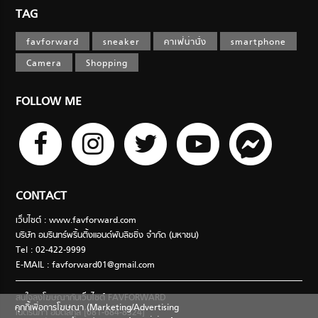
TAG
favforward
sneaker
คาเฟ่น่านั่ง
smartphone
Camera
Shopping
FOLLOW ME
CONTACT
เว็บไซต์ : www.favforward.com
บริษัท อมรินทร์พริ้นติ้งแอนด์พับลิชชิ่ง จำกัด (มหาชน)
Tel : 02-422-9999
E-MAIL :
favforward01@gmail.com
สนใจลงโฆษณากับเว็บไซต์ FAVFORWARD
คุกกี้เพื่อการโฆษณา (Marketing/Advertising
เนตรนภา อมตสกุล [081-684-8324]