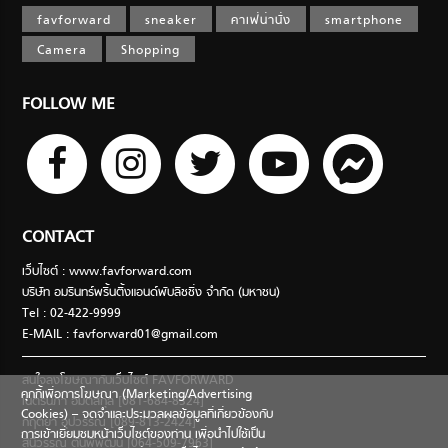
favforward
sneaker
คาเฟ่น่านั่ง
smartphone
Camera
Shopping
FOLLOW ME
CONTACT
เว็บไซต์ : www.favforward.com
บริษัท อมรินทร์พริ้นติ้งแอนด์พับลิชชิ่ง จำกัด (มหาชน)
Tel : 02-422-9999
E-MAIL :
favforward01@gmail.com
สนใจลงโฆษณากับเว็บไซต์ FAVFORWARD
คุกกี้เพื่อการโฆษณา (Marketing/Advertising
เนตรนภา อมตสกุล [081-684-8324]
Cookies) – จดจำและประมวลผลข้อมูลที่เกี่ยวข้องกับ
กฤตยา อุปวรรณ [089-813-2424]
การเข้าเยี่ยมชมหน้าเว็บไซต์ของท่าน เพื่อนำไปใช้เป็น
สินีวรรณ ตันพิพัฒน์ [064-509-7963]