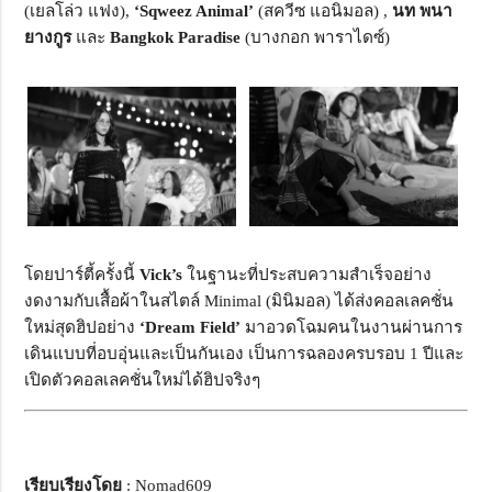
(เยลโล่ว แฟง),
‘Sqweez Animal’
(สควีซ แอนิมอล) ,
นท พนา
ยางกูร
และ
Bangkok Paradise
(บางกอก พาราไดซ์)
โดยปาร์ตี้ครั้งนี้
Vick’s
ในฐานะที่ประสบความสำเร็จอย่าง
งดงามกับเสื้อผ้าในสไตล์ Minimal (มินิมอล) ได้ส่งคอลเลคชั่น
ใหม่สุดฮิปอย่าง
‘Dream Field’
มาอวดโฉมคนในงานผ่านการ
เดินแบบที่อบอุ่นและเป็นกันเอง เป็นการฉลองครบรอบ 1 ปีและ
เปิดตัวคอลเลคชั่นใหม่ได้ฮิปจริงๆ
เรียบเรียงโดย
: Nomad609