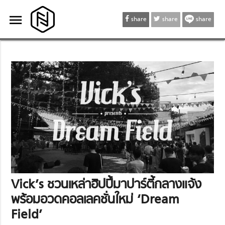
menu
menu
share
share
share
Vick’s ชวนเหล่าฮิปปี้มาปาร์ตี้กลางแจ้ง
พร้อมอวดคอลเลคชั่นใหม่ ‘Dream
Field’