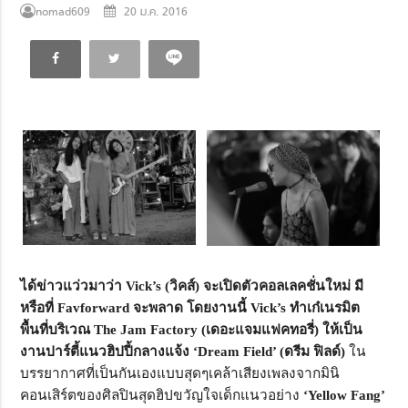
nomad609
20 ม.ค. 2016
ได้ข่าวแว่วมาว่า Vick’s (วิคส์) จะเปิดตัวคอลเลคชั่นใหม่ มี
หรือที่ Favforward จะพลาด โดยงานนี้ Vick’s ทำเก๋เนรมิต
พื้นที่บริเวณ The Jam Factory (เดอะแจมแฟคทอรี่) ให้เป็น
งานปาร์ตี้แนวฮิปปี้กลางแจ้ง ‘Dream Field’ (ดรีม ฟิลด์)
ใน
บรรยากาศที่เป็นกันเองแบบสุดๆเคล้าเสียงเพลงจากมินิ
คอนเสิร์ตของศิลปินสุดฮิปขวัญใจเด็กแนวอย่าง
‘Yellow Fang’