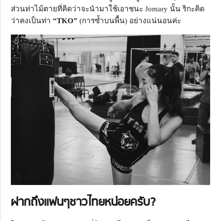
ส่วนท่าไม้ตายที่คิดว่าจะนำมาใช้เอาชนะ Jomary นั้น ริกะคิด
ว่าคงเป็นท่า
“TKO”
(การซ้ำบนพื้น) อย่างแน่นอนค่ะ
ฝากถึงแฟนๆชาวไทยหน่อยครับ?