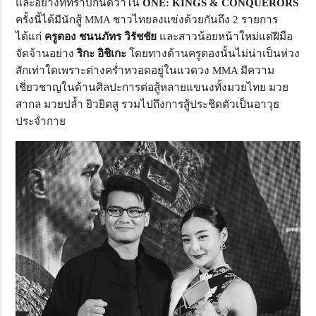
และอย่างที่ทราบกันดีว่าใน
ONE: KINGS & CONQUERORS
ครั้งนี้ได้มีนักสู้ MMA ชาวไทยลงแข่งด้วยกันถึง 2 รายการ
ได้แก่
ครูตอง ชนนภัทร วิรัชชัย
และสาวน้อยหน้าใหม่แต่ฝีมือ
จัดจ้านอย่าง
ริกะ อิชิเกะ
โดยทางด้านครูตองนั้นไม่น่าเป็นห่วง
สักเท่าใดเพราะต่างคร่ำหวอดอยู่ในแวดวง MMA มีความ
เชี่ยวชาญในด้านศิลปะการต่อสู้หลายแขนงทั้งมวยไทย มวย
สากล มวยปล้ำ ยิวยิตสู รวมไปถึงการสู้ประชิดตัวเป็นอาวุธ
ประจำกาย