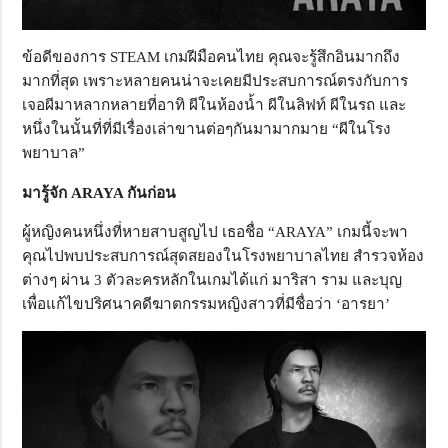
ข้อดีของการ STEAM เกมฝีมือคนไทย คุณจะรู้สึกอินมากถึง
มากที่สุด เพราะหลายคนน่าจะเคยมีประสบการณ์ตรงกับการ
เจอผีมาหลากหลายที่อาทิ ผีในห้องน้ำ ผีในลิฟท์ ผีในรถ และ
หนึ่งในนั้นที่ที่มีเรื่องเล่าขานต่อๆกันมามากมาย “ผีในโรง
พยาบาล”
มารู้จัก ARAYA
กันก่อน
ผู้หญิงคนหนึ่งที่หายสาบสูญไป เธอชื่อ “ARAYA” เกมนี้จะพา
คุณไปพบประสบการณ์สุดสยองในโรงพยาบาลไทย สำรวจห้อง
ต่างๆ ผ่าน 3 ตัวละครหลักในเกมได้แก่ มาริสา ราม และบุญ
เพื่อแก้ไขปริศนาคดีฆาตกรรมหญิงสาวที่มีชื่อว่า ‘อารยา’