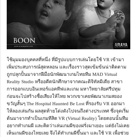
ใช้มุมมองบุคคลที่หนึ่ง ที่มีรูปแบบการเล่นโดยใช้ VR เข้ามา
เพิ่มประสบการณ์สุดหลอน และเรื่องราวสุดเข้มข้นน่าติดตาม
ถูกปลุกปั้นมาจากฝีมือนักพัฒนาเกมไทยทีม MAD Virtual
Reality Studio หรืออดีตนักศึกษาจากคณะดิจิทัลมีเดีย สาขา
การออกแบบอินเทอร์แอคทีฟและเกม มหาวิทยาลัยศรีปทุม
ก่อนจะไปสร้างชื่อเสียงให้ไทย พวกเขาเคยพัฒนาเกมสยอง
ขวัญสั้นๆ The Hospital Haunted Be Lost ที่รองรับ VR ออกมา
ให้ลองเล่นกัน ผลสุดท้ายโด่งดังไปจนถึงต่างประเทศ ซึ่งจุดเริ่ม
ต้นมาจากทำเป็นเกมทีสิต VR (Virtual Reality) โดยตอนนั้นทีม
อยากทำเกมผี และคิดว่าเล่นเกมผีของฝรั่งมาเยอะ แต่ยังไม่เคย
เห็นเกมผีของไทยเลย จึงได้ทำเกมผีขึ้นมา และใช้ VR เพื่อช่วย