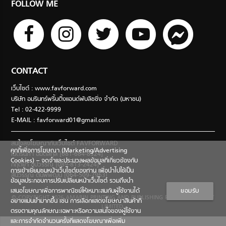
FOLLOW ME
CONTACT
เว็บไซต์ : www.favforward.com
บริษัท อมรินทร์พริ้นติ้งแอนด์พับลิชชิ่ง จำกัด (มหาชน)
Tel : 02-422-9999
E-MAIL :
favforward01@gmail.com
สนใจลงโฆษณากับเว็บไซต์ FAVFORWARD
คุกกี้เพื่อการโฆษณา (Marketing/Advertising
เนตรนภา อมตสกุล [081-684-8324]
Cookies) – จดจำและประมวลผลข้อมูลที่เกี่ยวข้องกับ
กฤตยา อุปวรรณ [089-813-2424]
การเข้าเยี่ยมชมหน้าเว็บไซต์ของท่าน เพื่อนำไปใช้เป็น
สินีวรรณ ตันพิพัฒน์ [064-509-7963]
ข้อมูลประกอบการปรับเปลี่ยนหน้าเว็บไซต์ รวมถึงนำ
เสนอโฆษณาเพื่อการพาณิชย์ให้เหมาะสมกับผู้ใช้งานได้
ยอมรับ
© COPYRIGHT 2026 AMARIN PRINTING AND PUBLISHING PUBLIC COMPANY
อย่างแม่นยำมากขึ้น เช่น การเลือกแสดงโฆษณาสินค้าที่
LIMITED.
ตรงตามคุณลักษณะเฉพาะหรือความสนใจของผู้ใช้งาน
และการจำกัดจำนวนครั้งที่แสดงโฆษณาเพื่อเพิ่ม