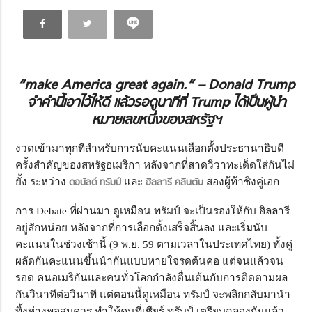
“make America great again.” – Donald Trump
จำคำนี้เอาไว้ให้ดี แล้วรอดูนาทีที่ Trump ได้เป็นผู้นำ
หมายเลขหนึ่งของสหรัฐฯ
งวดเข้ามาทุกทีสำหรับการนับคะแนนเลือกตั้งประธานาธิบดี
ครั้งสำคัญของสหรัฐอเมริกา หลังจากที่สาดวิวาทะเด็ดใส่กันไม่
ยั้ง ระหว่าง
ดอนัลด์ ทรัมป์
และ
ฮิลลารี คลินตัน
สองผู้ท้าชิงคู่เอก
การ Debate ที่ผ่านมา ดูเหมือน ทรัมป์ จะเป็นรองให้กับ ฮิลลารี
อยู่สักหน่อย หลังจากที่การเลือกตั้งเสร็จสิ้นลง และเริ่มนับ
คะแนนในช่วงเช้านี้ (9 พ.ย. 59 ตามเวลาในประเทศไทย) ทั้งคู่
ผลัดกันคะแนนขึ้นนำกันแบบหายใจรดต้นคอ แต่จนแล้วจน
รอด คนอเมริกันและคนทั่วโลกกำลังตื่นเต้นกับการติดตามผล
กันวินาทีต่อวินาที แต่ตอนนี้ดูเหมือน ทรัมป์ จะพลิกกลับมานำ
ทิ้งห่างพอสมควร ทำให้คนที่เชียร์ ทรัมป์ เตรียมฉลองกันแล้ว