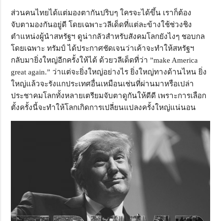
ส่วนคนไทยได้แต่มองตากันปริบๆ ใครจะได้ขึ้น เราก็ต้อง
จับตามองกันอยู่ดี โดยเฉพาะวลีเด็ดที่แต่ละข้างใช้ช่วงชิง
ตำแหน่งผู้นำสหรัฐฯ ดูน่ากลัวสำหรับสังคมโลกยังไงๆ ชอบกล
โดยเฉพาะ ทรัมป์ ได้ประกาศชัดเจนว่าเค้าจะทำให้สหรัฐฯ
กลับมายิ่งใหญ่อีกครั้งให้ได้ ด้วยวลีเด็ดที่ว่า ”make America
great again.” ว่าแต่จะยิ่งใหญ่อย่างไร ยิ่งใหญ่ทางด้านไหน ยิ่ง
ใหญ่แล้วจะรังแกประเทศอื่นเหมือนเช่นที่ผ่านมาหรือเปล่า
ประชาคมโลกทั้งหลายเตรียมจับตาดูกันให้ดีดี เพราะการเลือก
ตั้งครั้งนี้จะทำให้โลกเกิดการเปลี่ยนแปลงครั้งใหญ่แน่นอน