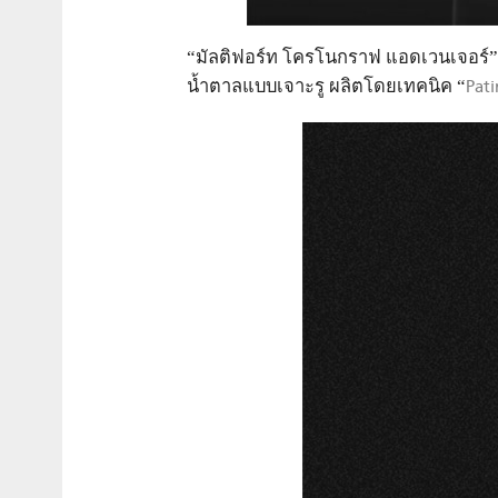
“มัลติฟอร์ท โครโนกราฟ แอดเวนเจอร์” ท
น้ำตาลแบบเจาะรู ผลิตโดยเทคนิค “
Pati