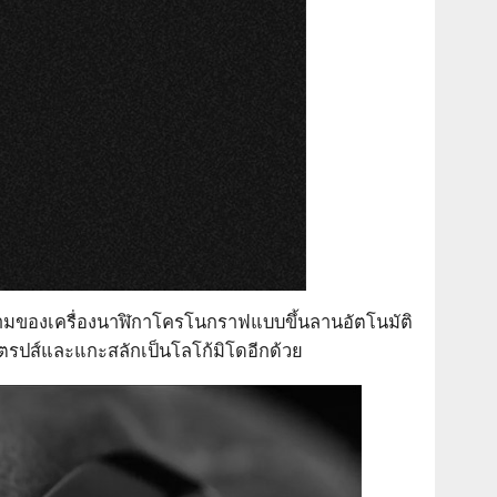
งามของเครื่องนาฬิกาโครโนกราฟแบบขึ้นลานอัตโนมัติ
ตรปส์และแกะสลักเป็นโลโก้มิโดอีกด้วย