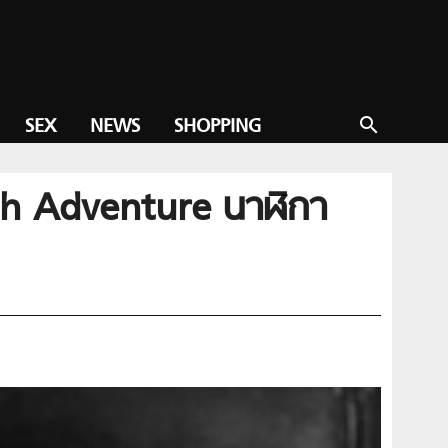
SEX
NEWS
SHOPPING
search
raph Adventure นาฬิกา