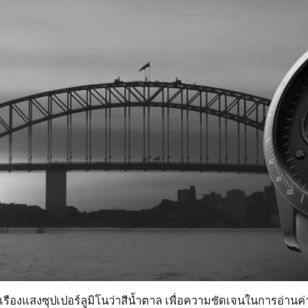
รืองแสงซุปเปอร์ลูมิโนว่าสีน้ำตาล เพื่อความชัดเจนในการอ่านค่