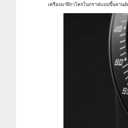
เครื่องนาฬิกาโครโนกราฟแบบขึ้นลานอัตโ