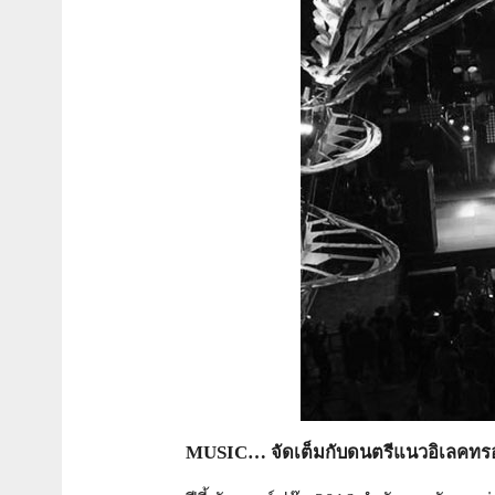
MUSIC… จัดเต็มกับดนตรีแนวอิเลคทรอ