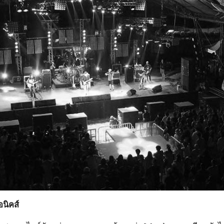
นิคส์