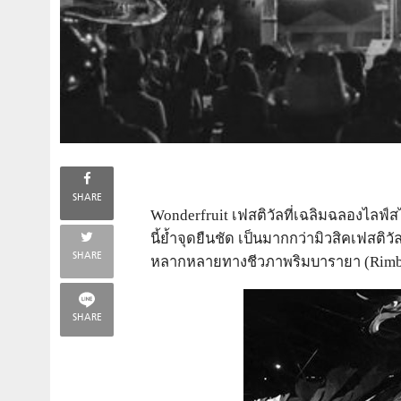
SHARE
Wonderfruit เฟสติวัลที่เฉลิมฉลองไลฟ
นี้ย้ำจุดยืนชัด เป็นมากกว่ามิวสิคเฟส
SHARE
หลากหลายทางชีวภาพริมบารายา (Rimba 
SHARE