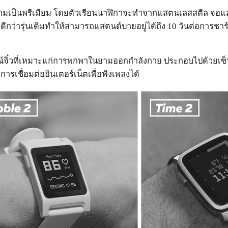
เป็นพรีเมียม โดยตัวเรือนนาฬิกาจะทำจากแสตนเลสสตีล จอแสดงผ
ีกว่ารุ่นเดิมทำให้สามารถแสตนด์บายอยู่ได้ถึง 10 วันต่อการชาร์
์จิ๋วที่เหมาะแก่การพกพาในยามออกกำลังกาย ประกอบไปด้วยเซ็นเซ
การเชื่อมต่ออินเตอร์เน็ตเพื่อฟังเพลงได้