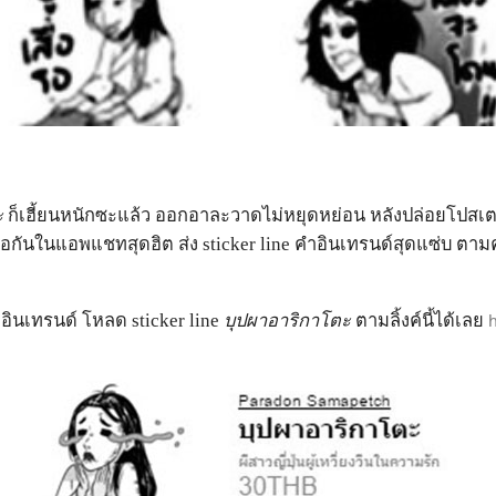
ะ
ก็เฮี้ยนหนักซะแล้ว ออกอาละวาดไม่หยุดหย่อน หลังปล่อยโปสเตอร
นในแอพแชทสุดฮิต ส่ง sticker line คำอินเทรนด์สุดแซ่บ ตามคอนเซ
นเทรนด์ โหลด sticker line
บุปผาอาริกาโตะ
ตามลิ้งค์นี้ได้เลย
h