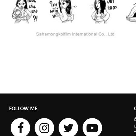
FOLLOW ME
เ
บ
T