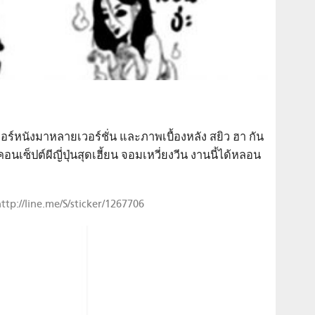
์หนังมาหลายเวอร์ชั่น และภาพเบื้องหลัง สยิว ฮา กัน
็ปต์ผีญี่ปุ่นสุดเฮี้ยน จอมเหวี่ยงวีน งานนี้ได้หลอน
ttp://line.me/S/sticker/1267706