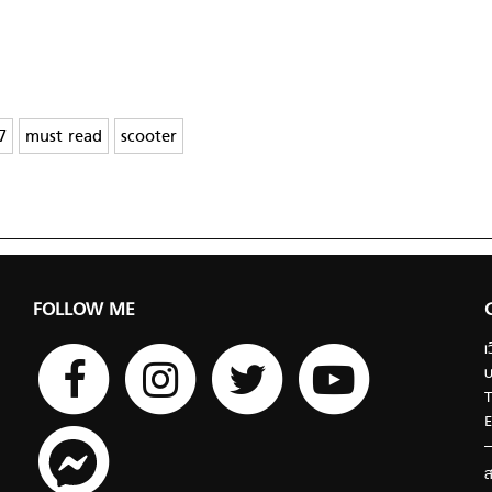
7
must read
scooter
FOLLOW ME
เ
บ
T
E
ส