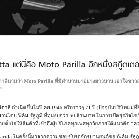
tta แต่นี่คือ Moto Parilla อีกหนึ่งสกู๊ตเ
าลีนามว่า Moto Parilla ที่มีตำนานมาอย่างยาวนาน เอาใจชาวสองล
้”
ตาลี กำเนิดขึ้นในปี คศ.1946 หรือราวๆ 71 ปี (ปัจจุบันบริษัทแม่
นานโดย ฟิล์ม-รัฐภูมิ ที่ทุ่มงบกว่า 50 ล้านบาท ในการเปิดธุรกิจโช
ั้งใจให้สินค้าที่เข้าถึงผู้บริโภคทุกเพศทุกวัยภายใต้แนวคิด “ควา
illa ในครั้งนี้มาจากความชอบขับรถจักรยานยนต์ของฟิล์ม-รัฐภูมิ 