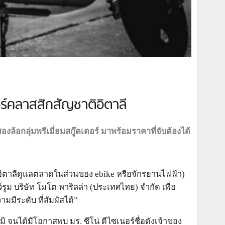
ตอร์คลาสสิกสัญชาติอิตาลี
้อกลุ่มพรีเมี่ยมสกู๊ตเตอร์ มาพร้อมราคาที่จับต้องได้
ที่อิตาลีดูแลตลาดในส่วนของ ebike หรือจักรยานไฟฟ้า)
ว์รูม บริษัท โมโต พาริลล่า (ประเทศไทย) จำกัด เพื่อ
มมีระดับ ที่สัมผัสได้”
จนได้มีโอกาสพบ มร. ซีโน่ ดีไซเนอร์ชื่อดังเจ้าของ