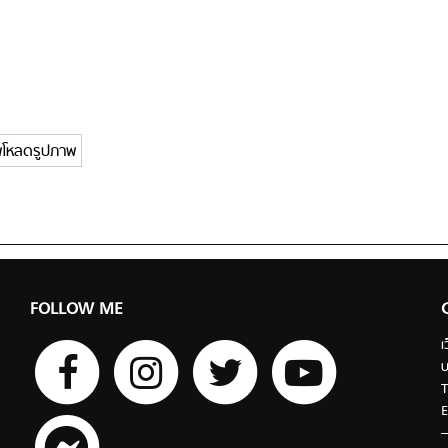
พโหลดรูปภาพ
FOLLOW ME
เ
บ
T
E