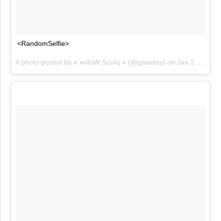
<RandomSelfie>
A photo posted by ≠ ʍılloW Sɯıʇɥ ≠ (@gweelos) on
Jan 2, 2016 at 3:51pm PST