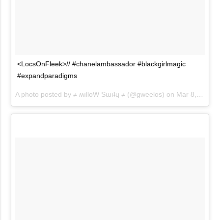
<LocsOnFleek>// #chanelambassador #blackgirlmagic
#expandparadigms
A photo posted by ≠ ʍılloW Sɯıʇɥ ≠ (@gweelos) on
Mar 8, 2016 at 4:43pm PST