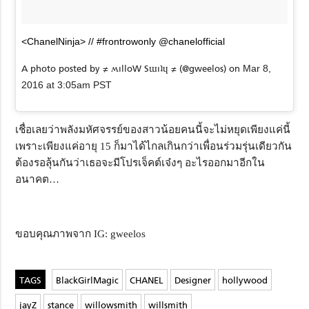
<ChanelNinja> // #frontrowonly @chanelofficial
A photo posted by ≠ ʍılloW Sɯıʇɥ ≠ (@gweelos) on
Mar 8,
2016 at 3:05am PST
เชื่อเลยว่าพลังมหัศจรรย์ของสาวน้อยคนนี้จะไม่หยุดเพียงแค่นี้
เพราะเพียงแค่อายุ 15 ก็มาได้ไกลเกินกว่าเพื่อนร่วมรุ่นเดียวกัน
ต้องรอลุ้นกันว่าเธอจะมีโปรเจ็คต์เจ๋งๆ อะไรออกมาอีกใน
อนาคต…
ขอบคุณภาพจาก IG: gweelos
BlackGirlMagic
CHANEL
Designer
hollywood
jayZ
stance
willowsmith
willsmith