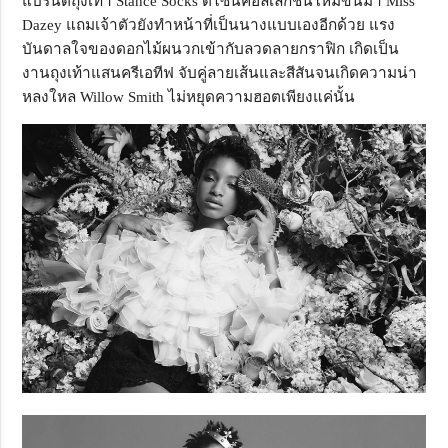
แบรนด์ถุงเท้า Stance Socks ดีไซน์คอลเล็กชั่นใหม่ขึ้นมา Miss
Dazey แถมเจ้าตัวยังทำหน้าที่เป็นนางแบบเองอีกด้วย แรง
บันดาลใจของดอกไม้ผนวกเข้ากับลวดลายกราฟิก เกิดเป็น
งานถุงเท้าแสนครีเอทีฟ จับคู่ลายเส้นและสีสันจนเกิดความน่า
หลงใหล Willow Smith ไม่หยุดความฮอตเพียงแค่นั้น