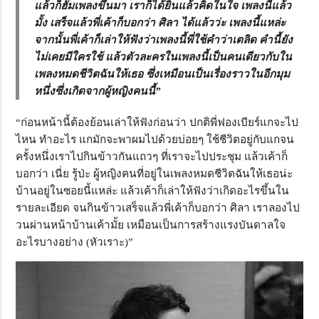
แล้วก็ฮัมเพลงขึ้นมา เราก็ได้ยินแล้วคิดในใจ เพลงนี้แล้ว
มั้ง เสร็จแล้วพี่เค้าก็บอกว่า ศิลา ได้แล้วว่ะ เพลงนี้แหล่ะ
จากนั้นพี่เค้าก็เล่าให้ฟังว่าเพลงนี้พี่ใช้คำว่าเตลิด คำนี้ยัง
ไม่เคยมีใครใช้ แล้วตัวละครในเพลงนี้เป็นคนเดียวกับใน
เพลงหมดชีวิตฉันให้เธอ ซึ่งเหมือนเป็นเรื่องราวในอีกมุม
หนึ่งซึ่งเกิดจากผู้หญิงคนนี้”
“ก่อนหน้านี้ต้องย้อนเล่าให้ฟังก่อนว่า ปกติพี่ฟองเบียร์แกจะไป
ไหน ทำอะไร แกมักจะพาผมไปด้วยบ่อยๆ ใช้ชีวิตอยู่กับแกจน
ครั้งหนึ่งเราไปกินข้าวกันแถวๆ ที่เราจะไปประชุม แล้วเค้าก็
บอกว่า เนี่ย รู้ป่ะ ผู้หญิงคนที่อยู่ในเพลงหมดชีวิตฉันให้เธอน่ะ
บ้านอยู่ในซอยนี้แหล่ะ แล้วเค้าก็เล่าให้ฟังว่าเกิดอะไรขึ้นใน
รายละเอียด จนกินข้าวเสร็จแล้วพี่เค้าก็บอกว่า ศิลา เราลองไป
วนผ่านหน้าบ้านเค้ามั้ย เหมือนเป็นการสร้างแรงบันดาลใจ
อะไรบางอย่าง (หัวเราะ)”