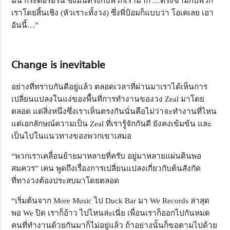
มั่น กระตือรือร้น ซึ่งมันตรงกับพวกเรามาก …ตรงข้ามกับพวก
เราโดยสิ้นเชิง (หัวเราะทั้งวง) ซึ่งพี่ป้อมก็แบบว่า โอเคเลย เอา
อันนี้…”
Change is inevitable
อย่างที่ทราบกันดีอยู่แล้ว ตลอดเวลาที่ผ่านมาเราได้เห็นการ
เปลี่ยนแปลงในแง่ของพื้นที่การทำงานของวง Zeal มาโดย
ตลอด แต่สิ่งหนึ่งซึ่งเราเห็นตรงกันนั่นคือไม่ว่าจะทำงานที่ไหน
แต่เอกลักษณ์ความเป็น Zeal ที่เรารู้จักกันดี ยังคงเข้มข้น และ
เป็นไปในแนวทางของพวกเขาเสมอ
“พวกเราเคลื่อนย้ายมาหลายที่ครับ อยู่มาหลายแผ่นดินพอ
สมควร” เคน พูดถึงเรื่องการเปลี่ยนแปลงเกี่ยวกับต้นสังกัด
ที่ทางวงต้องประสบมาโดยตลอด
“เริ่มต้นจาก More Music ไป Duck Bar มา We Records ล่าสุด
พอ We ปิด เราก็อ้าว ไปไหนล่ะเนี่ย เพื่อนเราก็ออกไปกันหมด
คนที่ทำงานด้วยกันมาก็ไม่อยู่แล้ว ถ้าอย่างนั้นก็ขอตามไปด้วย