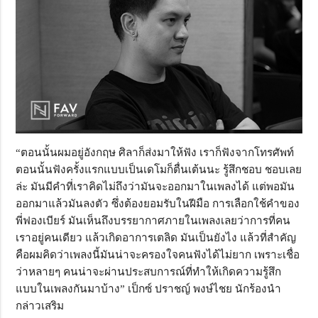
“ตอนนั้นผมอยู่อังกฤษ ศิลาก็ส่งมาให้ฟัง เราก็ฟังจากโทรศัพท์
ตอนนั้นฟังครั้งแรกแบบเป็นเดโมก็ตื่นเต้นนะ รู้สึกชอบ ชอบเลย
ล่ะ มันมีคำที่เราคิดไม่ถึงว่ามันจะออกมาในเพลงได้ แต่พอมัน
ออกมาแล้วมันลงตัว ซึ่งต้องยอมรับในฝีมือ การเลือกใช้คำของ
พี่ฟองเบียร์ มันเห็นถึงบรรยากาศภายในเพลงเลยว่าการที่คน
เราอยู่คนเดียว แล้วเกิดอาการเตลิด มันเป็นยังไง แล้วที่สำคัญ
คือผมคิดว่าเพลงนี้มันน่าจะครองใจคนฟังได้ไม่ยาก เพราะเชื่อ
ว่าหลายๆ คนน่าจะผ่านประสบการณ์ที่ทำให้เกิดความรู้สึก
แบบในเพลงกันมาบ้าง” เป็กซ์ ปราชญ์ พงษ์ไชย นักร้องนำ
กล่าวเสริม