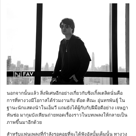
นอกจากนั้นแล้ว สิ่งพิเศษอีกอย่างเกี่ยวกับซิงเกิ้ลเตลิดนั่นคือ
การที่ทางวงมีโอกาสได้ร่วมงานกับ ต๊อด ศิณะ อุ่นทรพันธุ์ ใน
ฐานะนักแสดงนำในเอ็มวี แถมยังได้ผู้กับกับฝีมือดีอย่าง เจษฎา
หันช่อ มากุมบังเหียนถ่ายทอดเรื่องราวในบทเพลงให้กลายเป็น
ภาพขึ้นมาอีกด้วย
สำหรับแฟนเพลงที่กำลังรอคอยที่จะได้ฟังอัลบั้มเต็มนั้น ทางวง