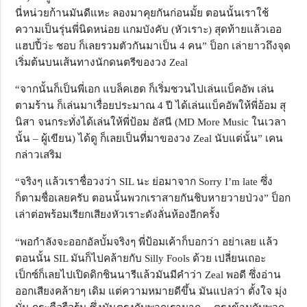
นี่หน่วยก้านมันดีแหะ ลองมาคุยกันก่อนมั้ย ตอนนั้นเราใช้
ความเป็นรุ่นพี่นิดหน่อย แกมบังคับ (หัวเราะ) สุดท้ายแล้วเออ
แฮปปี้ว่ะ ชอบ ก็เลยรวมตัวกันมาเป็น 4 คน” ป็อก เล่ายาวถึงจุด
เริ่มต้นบนเส้นทางนักดนตรีของวง Zeal
“จากนั้นก็เป็นพี่เอก แบล็คเฮด ก็เริ่มชวนไปเล่นแบ็คอัพ เล่น
ตามร้าน ก็เล่นมาเรื่อยประมาณ 4 ปี ได้เล่นแบ็คอัพให้พี่อ้อม สุ
นิสา จนกระทั่งได้เล่นให้พี่ป้อม อัสนี (MD More Music ในเวลา
นั้น – ผู้เขียน) ได้ดู ก็เลยเป็นที่มาของวง Zeal นับแต่นั้น” เคน
กล่าวเสริม
“จริงๆ แล้วเราชื่อวงว่า SIL นะ ย่อมาจาก Sorry I’m late ซึ่ง
ก็ตามชื่อเลยครับ ตอนนั้นพวกเราสายกันชิบหายวายป่วง” ป็อก
เล่าต่อพร้อมเรียกเสียงหัวเราะดังลั่นห้องอีกครั้ง
“พอกำลังจะออกอัลบั้มจริงๆ พี่ป้อมเค้าก็บอกว่า อย่าเลย แล้ว
ตอนนั้น SIL มันก็ไปคล้ายกับ Silly Fools ด้วย เปลี่ยนเถอะ
เป็กซ์ก็เลยไปเปิดดิกชินนารีแล้วมันมีคำว่า Zeal พอดี ซึ่งอ่าน
ออกเสียงคล้ายๆ เดิม แต่ความหมายดีขึ้น มันแปลว่า ตั้งใจ มุ่ง