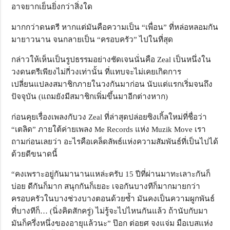
อาจยากเย็นยิ่งกว่าสิ่งใด
มากกว่าดนตรี หากแต่มันคือความเป็น “เพื่อน” ที่หล่อหลอมกัน
มายาวนาน จนกลายเป็น “ครอบครัว” ไปในที่สุด
กล่าวให้เห็นเป็นรูปธรรมอย่างชัดเจนนั่นคือ Zeal เป็นหนึ่งใน
วงดนตรีเพียงไม่กี่วงเท่านั้น ที่แทบจะไม่เคยเกิดการ
เปลี่ยนแปลงสมาชิกภายในวงกันมาก่อน นับแต่แรกเริ่มจนถึง
ปัจจุบัน (แถมยังมีสมาชิกเพิ่มขึ้นมาอีกต่างหาก)
ก่อนคุยเรื่องเพลงกับวง Zeal ที่ล่าสุดปล่อยซิงเกิ้ลใหม่ที่ชื่อว่า
“เตลิด” ภายใต้ค่ายเพลง Me Records แห่ง Muzik Move เรา
ถามก่อนเลยว่า อะไรคือเคล็ดลัพธ์แห่งความสัมพันธ์ที่เป็นไปได้
ด้วยดีขนาดนี้
“คงเพราะอยู่กันมานานแหล่ะครับ 15 ปีที่ผ่านมาทะเลาะกันก็
บ่อย ดีกันก็มาก สนุกกันก็เยอะ เจอกันบางทีก็มากมายกว่า
ครอบครัวในบางช่วงบางตอนด้วยซ้ำ มันคงเป็นความผูกพันธ์
ที่บางทีก็… (นิ่งคิดสักครู่) ไม่รู้จะไปไหนกันแล้ว ถ้านับกับมา
มันก็ครึ่งหนึ่งของอายุแล้วนะ” ป๊อก ต่อยศ จงแจ่ม มือเบสแห่ง