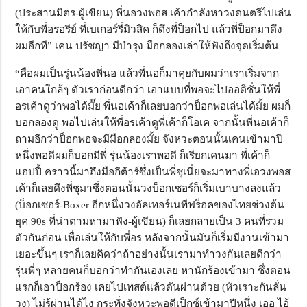
(ประสานมิตร-ผู้เขียน) พี่นอวงพอส เค้ากำลังหาวงดนตรีไปเล่น
ให้กับพี่อรอรีย์ ที่เบเกอร์รี่มิวสิค ก็ดึงพี่ป็อกไป แล้วพี่ป็อกมาดึง
ผมอีกที” เคน ปรัชญา มีบำรุง มือกลองเล่าให้ฟังถึงจุดเริ่มต้น
“คือผมเป็นรุ่นน้องพี่นอ แล้วพี่นอก็มาคุยกับผมว่าเราเริ่มจาก
เอาคนใกล้ๆ ตัวเราก่อนดีกว่า เอาแบบที่พอจะไปออดิชั่นให้พี่
อรเค้าดูว่าพอได้มั๊ย พี่นอเค้าก็เลยบอกว่าป็อกพอเล่นได้มั้ย ผมก็
บอกลองดู พอไปเล่นให้พี่อรเค้าดูพี่เค้าก็โอเค จากนั้นพี่นอเค้าก็
ถามอีกว่าป็อกพอจะมีมือกลองมั้ย จังหวะตอนนั้นเคนเข้ามาปี
หนึ่งพอดีผมก็บอกมีพี่ รุ่นน้องเราพอดี ก็เรียกเคนมา พี่เค้าก็
แฮปปี้ คราวนี้มาถึงมือกีต้าร์ซึ่งเป็นพี่ชุเนี่ยจะมาทางพี่เอวงพอส
เค้าก็เลยดึงพี่ชุมาซึ่งตอนนั้นวงบ็อกเซอร์ก็เริ่มเบาบางลงแล้ว
(บ็อกเซอร์-Boxer อีกหนึ่งวงอัลเทอร์เนทีฟร็อคของไทยช่วงต้น
ยุค 90s ที่น่าตามหามาฟัง-ผู้เขียน) ก็เลยกลายเป็น 3 คนที่รวม
ตัวกันก่อน เพื่อเล่นให้กับพี่อร หลังจากนั้นมันก็เริ่มมีงานเข้ามา
เยอะขึ้นๆ เราก็เลยคิดว่าถ้าอย่างนั้นเรามาทำวงกันเลยดีกว่า
รุ่นพี่ๆ หลายคนก็บอกว่าทำกันเองเลย หานักร้องเข้ามา ซึ่งตอน
แรกก็เอาป็อกร้อง เคยไปเทสต์แล้วดันผ่านด้วย (หัวเราะกันลั่น
วง) ไม่รู้ผ่านได้ไง กระทั่งจังหวะพอดีเป็กซ์เข้ามาปีหนึ่ง เออ ไอ้