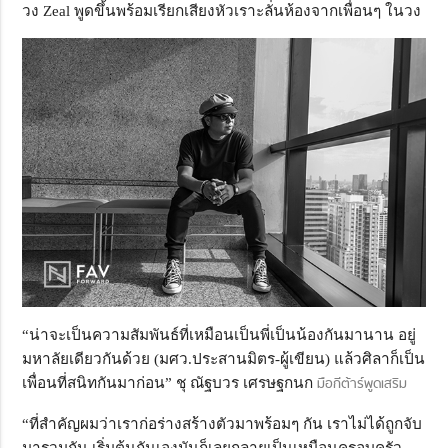
วง Zeal พูดขึ้นพร้อมเรียกเสียงหัวเราะลั่นห้องจากเพื่อนๆ ในวง
“น่าจะเป็นความสัมพันธ์ที่เหมือนเป็นพี่เป็นน้องกันมานาน อยู่
มหาลัยเดียวกันด้วย (มศว.ประสานมิตร-ผู้เขียน) แล้วศิลาก็เป็น
เพื่อนที่สนิทกันมาก่อน” ชุ ณัฐบวร เศรษฐกนก
มือกีต้าร์พูดเสริม
“ที่สำคัญผมว่าเราก่อร่างสร้างตัวมาพร้อมๆ กัน เราไม่ได้ถูกจับ
มารวมกัน เริ่มต้นกันเองมันก็เลยกลายเป็นเหมือนครอบครัว