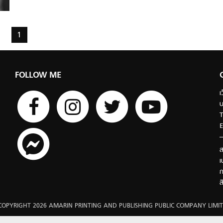
1
FOLLOW ME
เ
บ
T
E
ส
เ
ก
ส
COPYRIGHT 2026 AMARIN PRINTING AND PUBLISHING PUBLIC COMPANY LIMIT