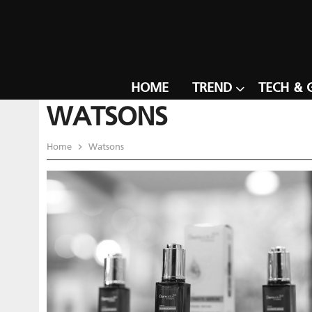
HOME
TREND
TECH & 
WATSONS
Home
Watsons