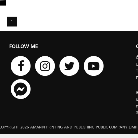
1
FOLLOW ME
เ
บ
T
E
ส
เ
ก
ส
COPYRIGHT 2026 AMARIN PRINTING AND PUBLISHING PUBLIC COMPANY LIMIT