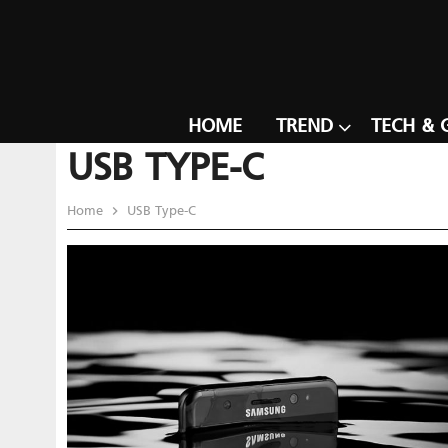
HOME
TREND
TECH & 
USB TYPE-C
Home
USB Type-C