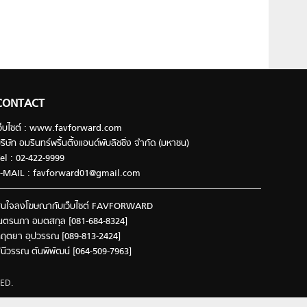
CONTACT
ว็บไซต์ : www.favforward.com
ริษัท อมรินทร์พริ้นติ้งแอนด์พับลิชชิ่ง จำกัด (มหาชน)
el : 02-422-9999
-MAIL :
favforward01@gmail.com
นใจลงโฆษณากับเว็บไซต์ FAVFORWARD
นตรนภา อมตสกุล [081-684-8324]
ฤตยา อุปวรรณ [089-813-2424]
ินีวรรณ ตันพิพัฒน์ [064-509-7963]
ED.