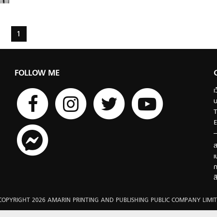
1
FOLLOW ME
เ
บ
T
E
ส
เ
ก
ส
COPYRIGHT 2026 AMARIN PRINTING AND PUBLISHING PUBLIC COMPANY LIMIT