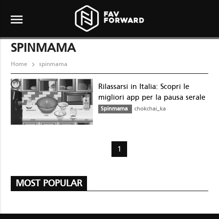
menu
SPINMAMA
Home
spinmama
Rilassarsi in Italia: Scopri le
migliori app per la pausa serale
Spinmama
chokchai_ka
1
MOST POPULAR