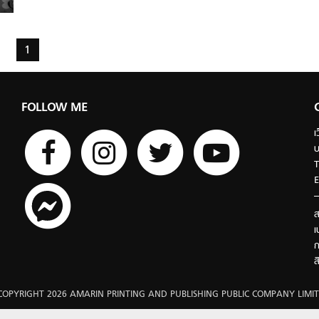
1
FOLLOW ME
เ
บ
T
E
ส
เ
ก
ส
COPYRIGHT 2026 AMARIN PRINTING AND PUBLISHING PUBLIC COMPANY LIMIT