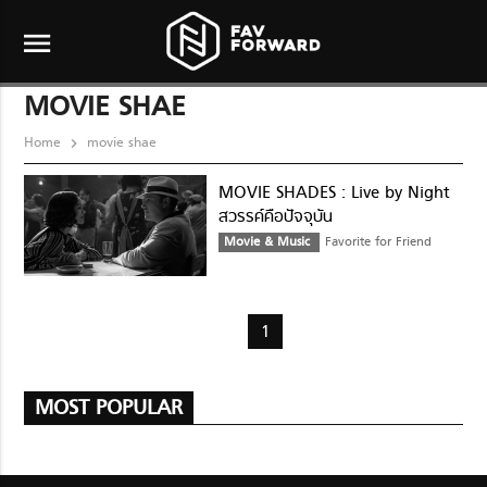
menu
MOVIE SHAE
Home
movie shae
MOVIE SHADES : Live by Night
สวรรค์คือปัจจุบัน
Movie & Music
Favorite for Friend
1
MOST POPULAR