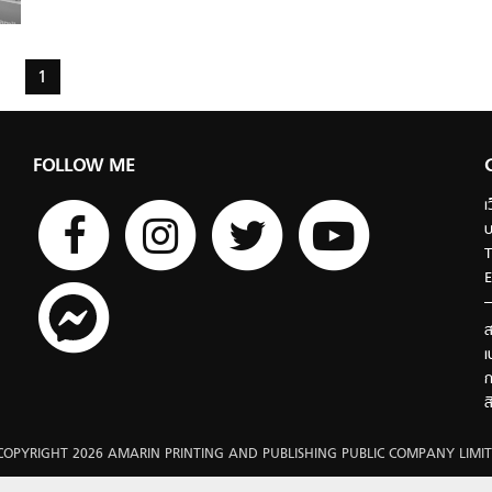
1
FOLLOW ME
เ
บ
T
E
ส
เ
ก
ส
COPYRIGHT 2026 AMARIN PRINTING AND PUBLISHING PUBLIC COMPANY LIMIT