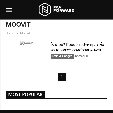
menu
MOOVIT
Home
Moovit
โหลดยัง? Kooup แอปฯหาคู่จากพื้น
ฐานดวงชะตา ดวงดีอาจมีคนพาไป
ลอยกระทง
Tech & Gadget
nomad609
1
MOST POPULAR