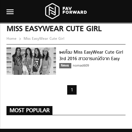
menu
MISS EASYWEAR CUTE GIRL
Home
Miss EasyWear Cute Girl
เผยโฉม Miss EasyWear Cute Girl
3rd 2016 สาวอารมณ์ดีจาก Easy
Wear
News
nomad609
1
MOST POPULAR