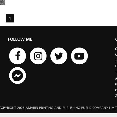
1
FOLLOW ME
เ
บ
T
E
ส
เ
ก
ส
COPYRIGHT 2026 AMARIN PRINTING AND PUBLISHING PUBLIC COMPANY LIMIT