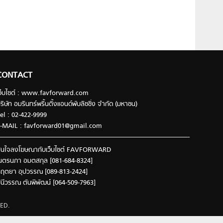
CONTACT
ว็บไซต์ : www.favforward.com
ริษัท อมรินทร์พริ้นติ้งแอนด์พับลิชชิ่ง จำกัด (มหาชน)
el : 02-422-9999
-MAIL :
favforward01@gmail.com
นใจลงโฆษณากับเว็บไซต์ FAVFORWARD
นตรนภา อมตสกุล [081-684-8324]
ฤตยา อุปวรรณ [089-813-2424]
ินีวรรณ ตันพิพัฒน์ [064-509-7963]
ED.