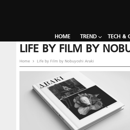
HOME
TREND
TECH & 
LIFE BY FILM BY NOB
Home
Life by Film by Nobuyoshi Araki