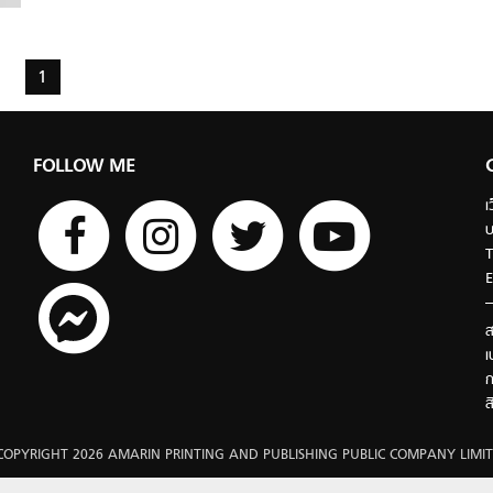
1
FOLLOW ME
เ
บ
T
E
ส
เ
ก
ส
COPYRIGHT 2026 AMARIN PRINTING AND PUBLISHING PUBLIC COMPANY LIMIT