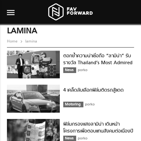
menu
LAMINA
Home
lamina
ตอกย้ำความน่าเชื่อถือ “ลามิน่า” รับ
รางวัล Thailand’s Most Admired
Brand 2019 ต่อเนื่องเป็นปีที่ 5
News
porko
4 เคล็ดลับเลือกฟิล์มติดรถสู้แดด
Motoring
porko
ฟิล์มกรองแสงลามิน่า เดินหน้า
โครงการเพื่อตอบแทนสังคมต่อเนื่องปี
ที่ 17 กับ “ลามิน่าสานฝันเด็กไทยได้
News
porko