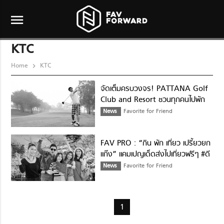
menu
KTC
Home
KTC
จัดเต็มครบวงจร! PATTANA Golf
Club and Resort ชวนทุกคนไปพัก
ผ่อน พร้อมรับโปรฯ ดีดีจาก เคทีซี
News
Favorite for Friend
FAV PRO : “กิน พัก เที่ยว เปรี้ยวยก
แก๊ง” แคมเปญเด็ดส่งไปเที่ยวฟรีๆ #ดี
ต่อใจ
News
Favorite for Friend
1