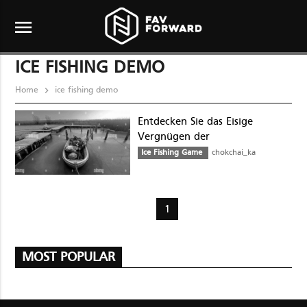
menu
ICE FISHING DEMO
Home
ice fishing demo
Entdecken Sie das Eisige
Vergnügen der
Eishockeysportart und Casino
Ice Fishing Game
chokchai_ka
Spiele
1
MOST POPULAR