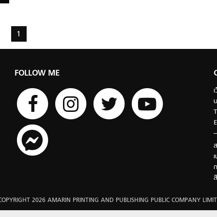
1
FOLLOW ME
เ
บ
T
E
ส
เ
ก
ส
COPYRIGHT 2026 AMARIN PRINTING AND PUBLISHING PUBLIC COMPANY LIMIT