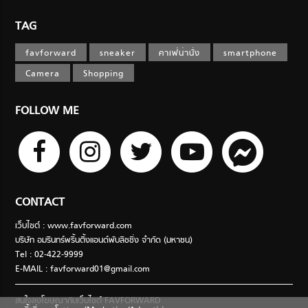
TAG
favforward
sneaker
คาเฟ่น่านั่ง
smartphone
Camera
Shopping
FOLLOW ME
CONTACT
เว็บไซต์ : www.favforward.com
บริษัท อมรินทร์พริ้นติ้งแอนด์พับลิชชิ่ง จำกัด (มหาชน)
Tel : 02-422-9999
E-MAIL :
favforward01@gmail.com
สนใจลงโฆษณากับเว็บไซต์ FAVFORWARD