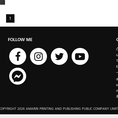
1
FOLLOW ME
เ
บ
T
E
ส
เ
ก
ส
COPYRIGHT 2026 AMARIN PRINTING AND PUBLISHING PUBLIC COMPANY LIMIT