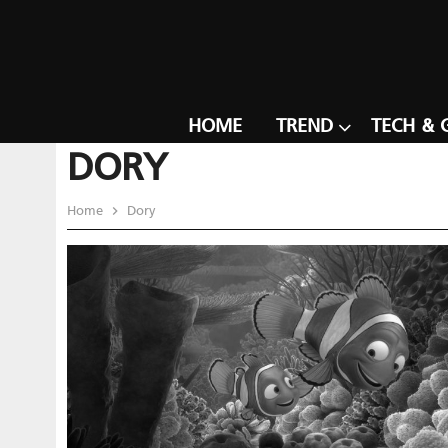
HOME
TREND
TECH & 
DORY
Home
Dory