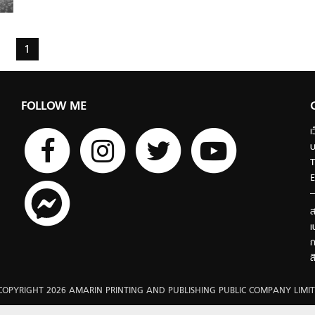
1
FOLLOW ME
เ
บ
T
E
ส
เ
ก
ส
COPYRIGHT 2026 AMARIN PRINTING AND PUBLISHING PUBLIC COMPANY LIMIT