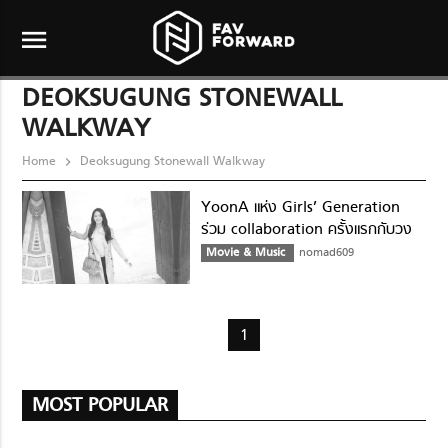
menu
DEOKSUGUNG STONEWALL
WALKWAY
Home
Deoksugung Stonewall Walkway
YoonA แห่ง Girls’ Generation
ร่วม collaboration ครั้งแรกกับวง
10CM
Movie & Music
nomad609
1
MOST POPULAR