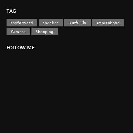
TAG
favforward
sneaker
คาเฟ่น่านั่ง
smartphone
Camera
Shopping
FOLLOW ME